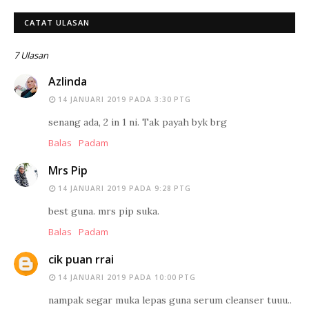
CATAT ULASAN
7 Ulasan
Azlinda
14 JANUARI 2019 PADA 3:30 PTG
senang ada, 2 in 1 ni. Tak payah byk brg
Balas
Padam
Mrs Pip
14 JANUARI 2019 PADA 9:28 PTG
best guna. mrs pip suka.
Balas
Padam
cik puan rrai
14 JANUARI 2019 PADA 10:00 PTG
nampak segar muka lepas guna serum cleanser tuuu..