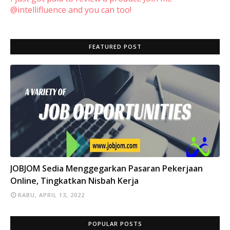
@intellifluence and you can too!
FEATURED POST
INFO
JOBJOM Sedia Menggegarkan Pasaran Pekerjaan
Online, Tingkatkan Nisbah Kerja
RABU, APRIL 13, 2022
POPULAR POSTS