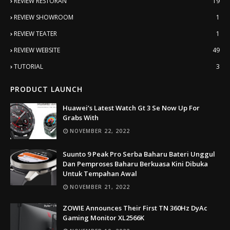
REVIEW RESTORAN
19
REVIEW SHOWROOM
1
REVIEW TEATER
1
REVIEW WEBSITE
49
TUTORIAL
3
PRODUCT LAUNCH
Huawei’s Latest Watch Gt 3 Se Now Up For
Grabs With
NOVEMBER 22, 2022
Suunto 9 Peak Pro Serba Baharu Bateri Unggul
Dan Pemproses Baharu Berkuasa Kini Dibuka
Untuk Tempahan Awal
NOVEMBER 21, 2022
ZOWIE Announces Their First TN 360Hz DyAc
Gaming Monitor XL2566K