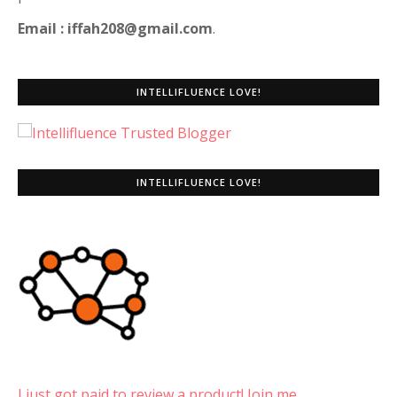
Email : iffah208@gmail.com
.
INTELLIFLUENCE LOVE!
INTELLIFLUENCE LOVE!
I just got paid to review a product! Join me