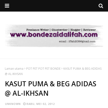
Laman utama
POT PET POT PET BONDE
KASUT PUMA & BEG ADIDAS
@ AL-IKHSAN
KASUT PUMA & BEG ADIDAS
@ AL-IKHSAN
UNKNOWN
RABU, MEI 02, 2012