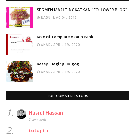
SEGMEN MARI TINGKATKAN "FOLLOWER BLOG"
RABU, MAC 04, 2015
Koleksi Template Akaun Bank
AHAD, APRIL 19, 2020
Resepi Daging Bulgogi
AHAD, APRIL 19, 2020
TOP COMMENTATORS
1.
Hasrul Hassan
2 comments
2.
totojitu