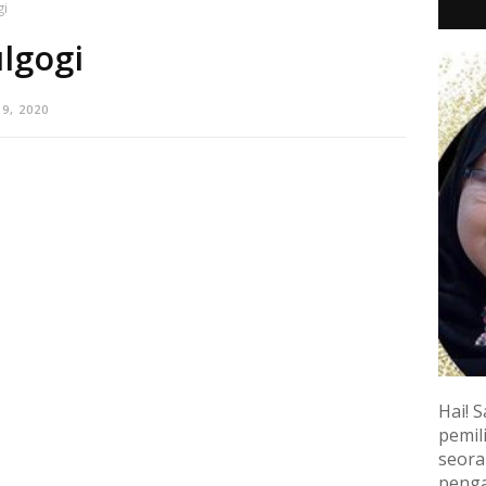
gi
lgogi
9, 2020
Hai! S
pemili
seora
penga