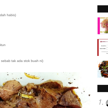
 dah habis)
itun
k sebab tak ada stok buah ni)
1.