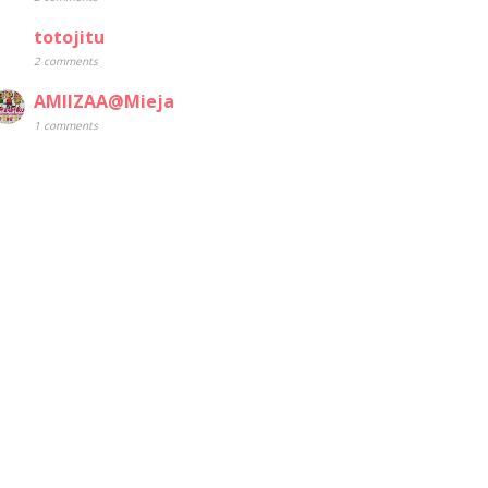
totojitu
2 comments
AMIIZAA@Mieja
1 comments