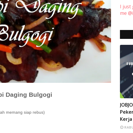
I just
me @i
i Daging Bulgogi
INFO
JOBJ
Peker
dah memang siap rebus)
Kerja
RABU