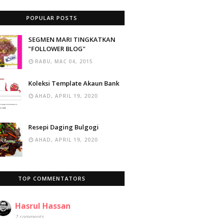
POPULAR POSTS
SEGMEN MARI TINGKATKAN
"FOLLOWER BLOG"
RABU, MAC 04, 2015
Koleksi Template Akaun Bank
AHAD, APRIL 19, 2020
Resepi Daging Bulgogi
AHAD, APRIL 19, 2020
TOP COMMENTATORS
Hasrul Hassan
2 comments