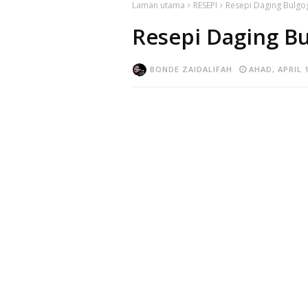
Laman utama
RESEPI
Resepi Daging Bulgo
Resepi Daging Bu
BONDE ZAIDALIFAH
AHAD, APRIL 1