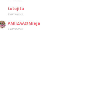
totojitu
2 comments
AMIIZAA@Mieja
1 comments