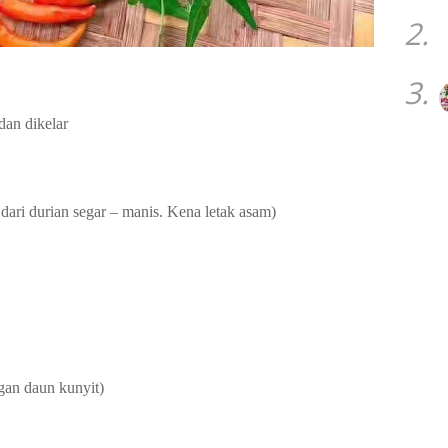
2.
3.
dan dikelar
dari durian segar – manis. Kena letak asam)
ngan daun kunyit)