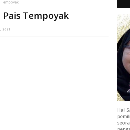
is Tempoyak
n Pais Tempoyak
, 2021
Hai! S
pemili
seora
penga