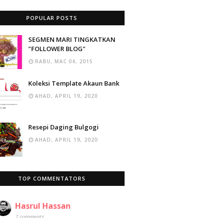
POPULAR POSTS
SEGMEN MARI TINGKATKAN
"FOLLOWER BLOG"
RABU, MAC 04, 2015
Koleksi Template Akaun Bank
AHAD, APRIL 19, 2020
Resepi Daging Bulgogi
AHAD, APRIL 19, 2020
TOP COMMENTATORS
Hasrul Hassan
2 comments