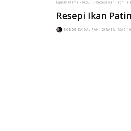
Laman utama
RESEPI
Resepi Ikan Patin Pa
Resepi Ikan Pati
BONDE ZAIDALIFAH
RABU, MAC 10