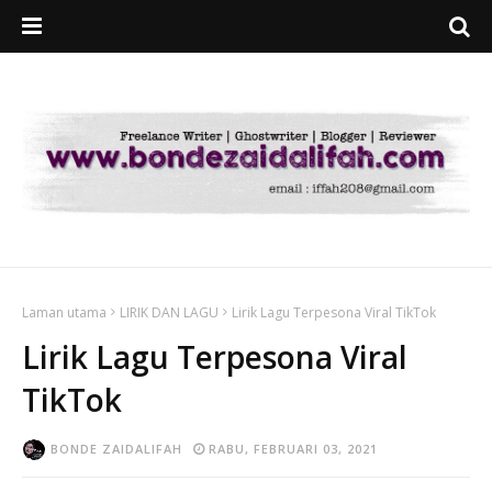
Laman utama
LIRIK DAN LAGU
Lirik Lagu Terpesona Viral TikTok
Lirik Lagu Terpesona Viral
TikTok
BONDE ZAIDALIFAH
RABU, FEBRUARI 03, 2021