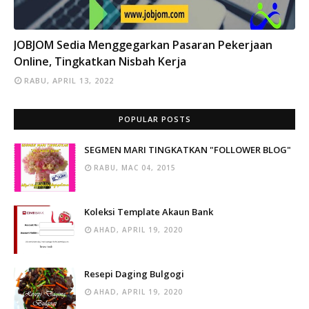
INFO
JOBJOM Sedia Menggegarkan Pasaran Pekerjaan
Online, Tingkatkan Nisbah Kerja
RABU, APRIL 13, 2022
POPULAR POSTS
SEGMEN MARI TINGKATKAN "FOLLOWER BLOG"
RABU, MAC 04, 2015
Koleksi Template Akaun Bank
AHAD, APRIL 19, 2020
Resepi Daging Bulgogi
AHAD, APRIL 19, 2020