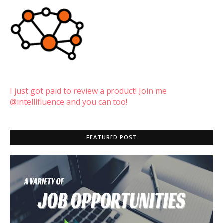
I just got paid to review a product! Join me
@intellifluence and you can too!
FEATURED POST