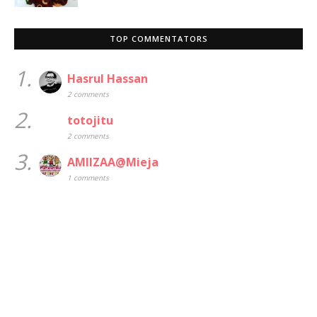
TOP COMMENTATORS
1.
Hasrul Hassan
2 comments
2.
totojitu
2 comments
3.
AMIIZAA@Mieja
1 comments