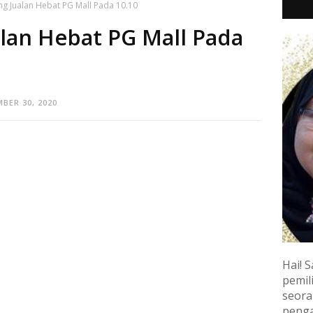
ng Jualan Hebat PG Mall Pada 10.10
alan Hebat PG Mall Pada
BER 30, 2020
Hai! S
pemili
seora
penga