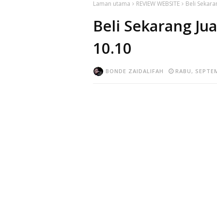
Laman utama
REVIEW WEBSITE
Beli Sekara
Beli Sekarang Ju
10.10
BONDE ZAIDALIFAH
RABU, SEPTEM