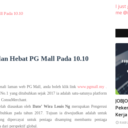
I just
me @i
l Pada 10.10
lan Hebat PG Mall Pada 10.10
enali laman web PG Mall, anda boleh klik link
www.pgmall.my
.
 No.1 yang ditubuhkan sejak 2017
ia adalah satu-satunya platform
INFO
JOBJ
 ConsuMerchant.
lah diasaskan oleh
Dato’ Wira Louis Ng
merupakan Pengerusi
Peker
buhkan pada tahun 2017. Tujuan ia diwujudkan adalah untuk
Kerja
yang dipercayai untuk peniaga disamping membantu peniaga
RABU
dari perspektif global.