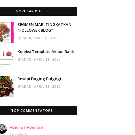
POPULAR POSTS
SEGMEN MARI TINGKATKAN
"FOLLOWER BLOG"
RABU, MAC 04, 2015
Koleksi Template Akaun Bank
AHAD, APRIL 19, 2020
Resepi Daging Bulgogi
AHAD, APRIL 19, 2020
TOP COMMENTATORS
Hasrul Hassan
2 comments