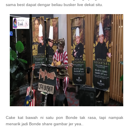
sama best dapat dengar beliau busker live dekat situ.
Cake kat bawah ni satu pon Bonde tak rasa, tapi nampak
menarik jadi Bonde share gambar jer yea..