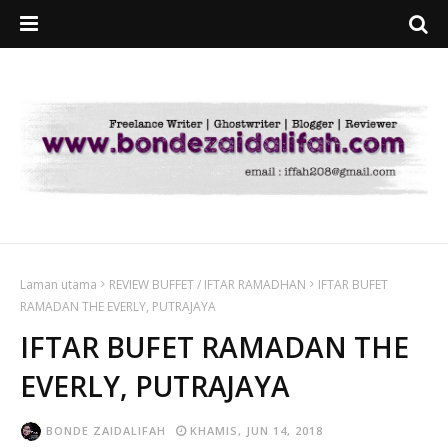
Laman utama
REVIEW BUFFET / IFTAR RAMADHAN
IFTAR BUFET
RAMADAN THE EVERLY, PUTRAJAYA
IFTAR BUFET RAMADAN THE
EVERLY, PUTRAJAYA
BONDE ZAIDALIFAH
KHAMIS, JUN 14, 2018