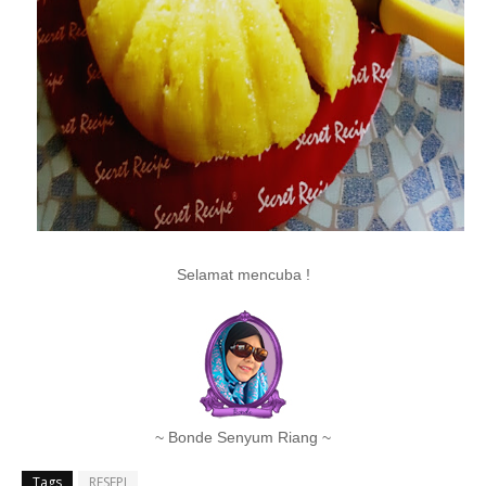
Selamat mencuba !
~ Bonde Senyum Riang ~
Tags
RESEPI