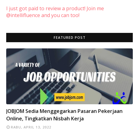
I just got paid to review a product! Join me
@intellifluence and you can too!
FEATURED POST
INFO
JOBJOM Sedia Menggegarkan Pasaran Pekerjaan
Online, Tingkatkan Nisbah Kerja
RABU, APRIL 13, 2022