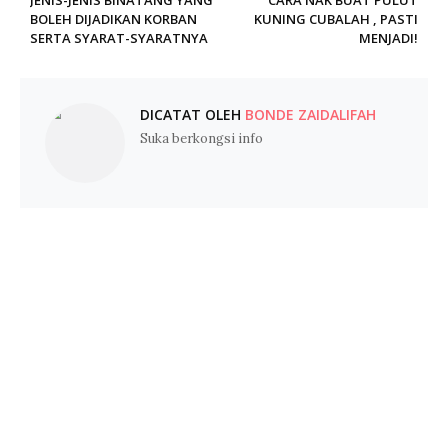
JENIS-JENIS BINATANG YANG
CARA NAK BUAT PULUT
BOLEH DIJADIKAN KORBAN
KUNING CUBALAH , PASTI
SERTA SYARAT-SYARATNYA
MENJADI!
DICATAT OLEH
BONDE ZAIDALIFAH
Suka berkongsi info