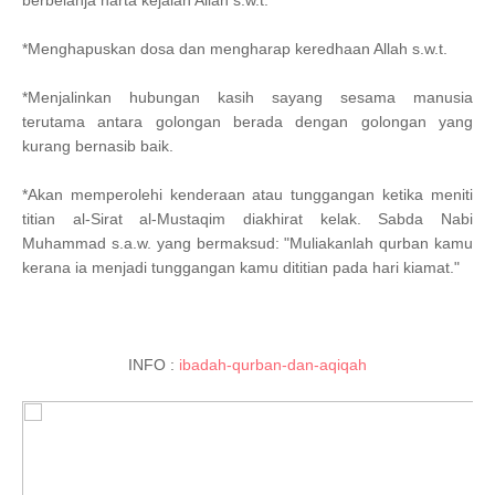
berbelanja harta kejalan Allah s.w.t.
*Menghapuskan dosa dan mengharap keredhaan Allah s.w.t.
*Menjalinkan hubungan kasih sayang sesama manusia
terutama antara golongan berada dengan golongan yang
kurang bernasib baik.
*Akan memperolehi kenderaan atau tunggangan ketika meniti
titian al-Sirat al-Mustaqim diakhirat kelak. Sabda Nabi
Muhammad s.a.w. yang bermaksud: "Muliakanlah qurban kamu
kerana ia menjadi tunggangan kamu dititian pada hari kiamat."
INFO :
ibadah-qurban-dan-aqiqah