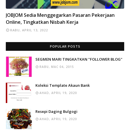
INFO
JOBJOM Sedia Menggegarkan Pasaran Pekerjaan
Online, Tingkatkan Nisbah Kerja
RABU, APRIL 13, 2022
POPULAR POSTS
SEGMEN MARI TINGKATKAN "FOLLOWER BLOG"
RABU, MAC 04, 2015
Koleksi Template Akaun Bank
AHAD, APRIL 19, 2020
Resepi Daging Bulgogi
AHAD, APRIL 19, 2020