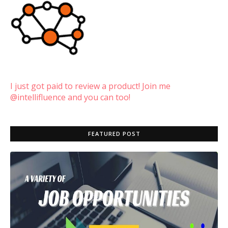
I just got paid to review a product! Join me
@intellifluence and you can too!
FEATURED POST