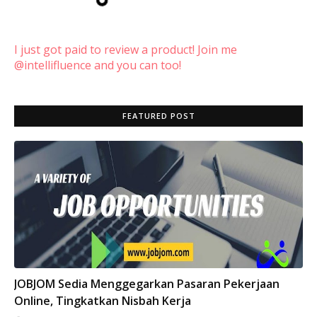
I just got paid to review a product! Join me
@intellifluence and you can too!
FEATURED POST
INFO
JOBJOM Sedia Menggegarkan Pasaran Pekerjaan
Online, Tingkatkan Nisbah Kerja