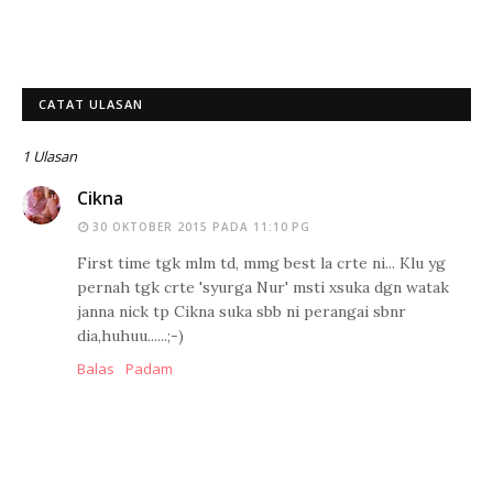
CATAT ULASAN
1 Ulasan
Cikna
30 OKTOBER 2015 PADA 11:10 PG
First time tgk mlm td, mmg best la crte ni... Klu yg
pernah tgk crte 'syurga Nur' msti xsuka dgn watak
janna nick tp Cikna suka sbb ni perangai sbnr
dia,huhuu......;-)
Balas
Padam