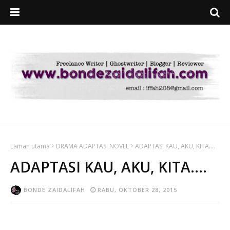
Laman utama
DRAMA ADAPTASI NOVEL
ADAPTASI KAU, AKU, KITA....
ADAPTASI KAU, AKU, KITA....
BONDE ZAIDALIFAH
RABU, OKTOBER 28, 2015