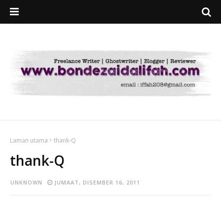
Laman utama
thank-Q
thank-Q
UNKNOWN
JUMAAT, DISEMBER 16, 2011