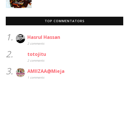
TOP COMMENTATORS
1.
Hasrul Hassan
2 comments
2.
totojitu
2 comments
3.
AMIIZAA@Mieja
1 comments