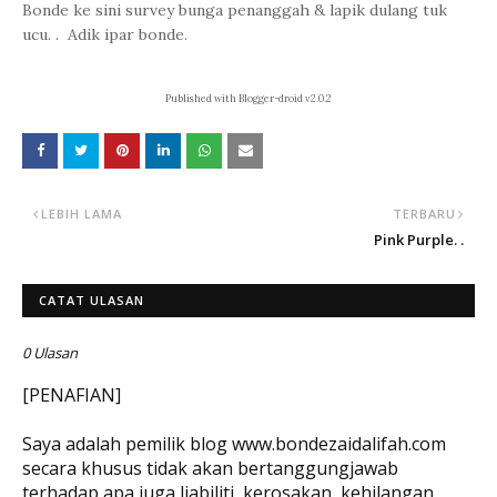
Bonde ke sini survey bunga penanggah & lapik dulang tuk
ucu. . Adik ipar bonde.
Published with Blogger-droid v2.0.2
LEBIH LAMA
TERBARU
Pink Purple. .
CATAT ULASAN
0 Ulasan
[PENAFIAN]
Saya adalah pemilik blog www.bondezaidalifah.com
secara khusus tidak akan bertanggungjawab
terhadap apa juga liabiliti, kerosakan, kehilangan,