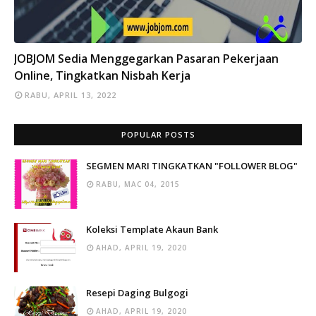
INFO
JOBJOM Sedia Menggegarkan Pasaran Pekerjaan
Online, Tingkatkan Nisbah Kerja
RABU, APRIL 13, 2022
POPULAR POSTS
SEGMEN MARI TINGKATKAN "FOLLOWER BLOG"
RABU, MAC 04, 2015
Koleksi Template Akaun Bank
AHAD, APRIL 19, 2020
Resepi Daging Bulgogi
AHAD, APRIL 19, 2020