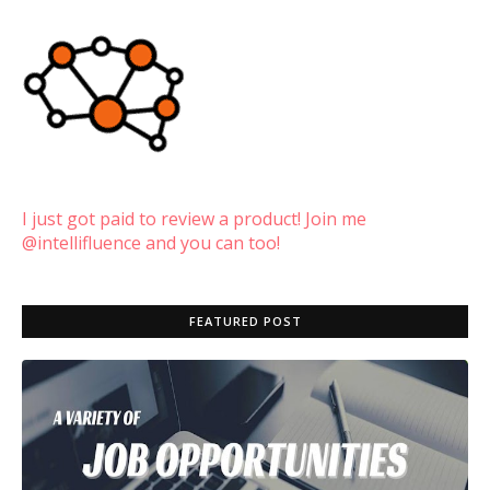
I just got paid to review a product! Join me
@intellifluence and you can too!
FEATURED POST