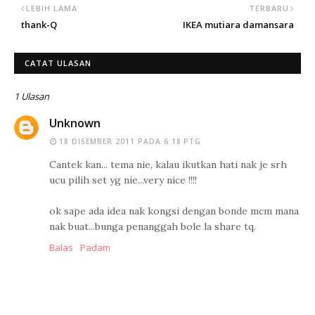
LEBIH LAMA
TERBARU
thank-Q
IKEA mutiara damansara
CATAT ULASAN
1 Ulasan
Unknown
18 DISEMBER 2011 PADA 6:18 PTG
Cantek kan... tema nie, kalau ikutkan hati nak je srh
ucu pilih set yg nie...very nice !!!!
ok sape ada idea nak kongsi dengan bonde mcm mana
nak buat...bunga penanggah bole la share tq.
Balas
Padam