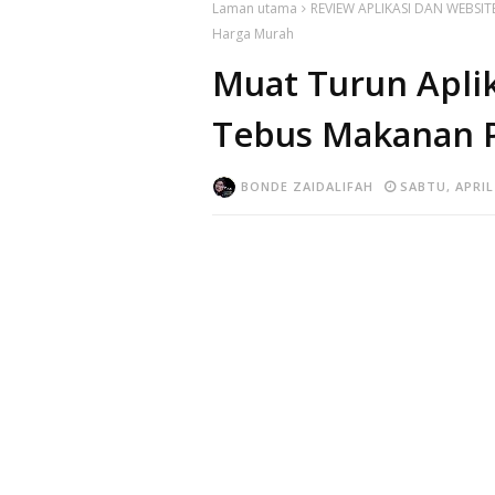
Laman utama
REVIEW APLIKASI DAN WEBSIT
Harga Murah
Muat Turun Apli
Tebus Makanan 
BONDE ZAIDALIFAH
SABTU, APRIL