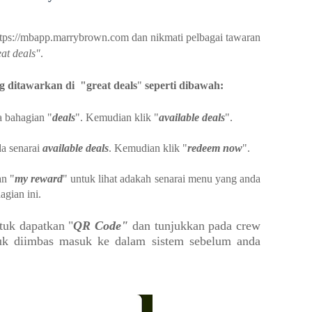
 https://mbapp.marrybrown.com
dan nikmati pelbagai tawaran
eat deals"
.
g ditawarkan di "
great deals
"
seperti dibawah:
a bahagian "
deals
". Kemudian klik "
available deals
".
da senarai
available deals
. Kemudian klik "
redeem now
".
an "
my reward
" untuk lihat adakah senarai menu yang anda
agian ini.
tuk dapatkan
"
QR Code"
dan tunjukkan pada crew
tuk diimbas masuk ke dalam sistem sebelum anda