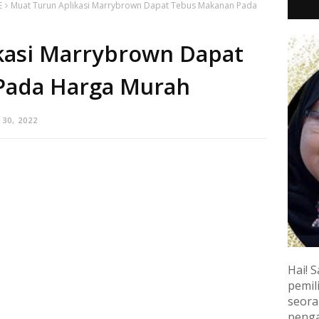
E
Muat Turun Aplikasi Marrybrown Dapat Tebus Makanan Pada
kasi Marrybrown Dapat
Pada Harga Murah
 30, 2022
Hai! S
pemili
seora
penga