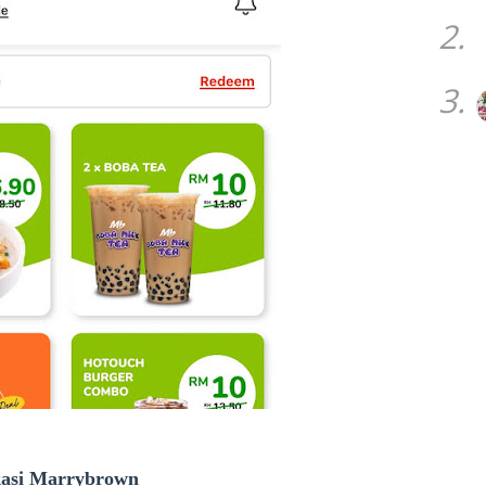
2.
3.
kasi Marrybrown