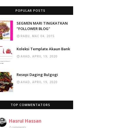
POPULAR POSTS
SEGMEN MARI TINGKATKAN
"FOLLOWER BLOG"
RABU, MAC 04, 2015
Koleksi Template Akaun Bank
AHAD, APRIL 19, 2020
Resepi Daging Bulgogi
AHAD, APRIL 19, 2020
TOP COMMENTATORS
Hasrul Hassan
2 comments