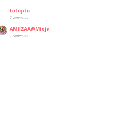
totojitu
2 comments
AMIIZAA@Mieja
1 comments