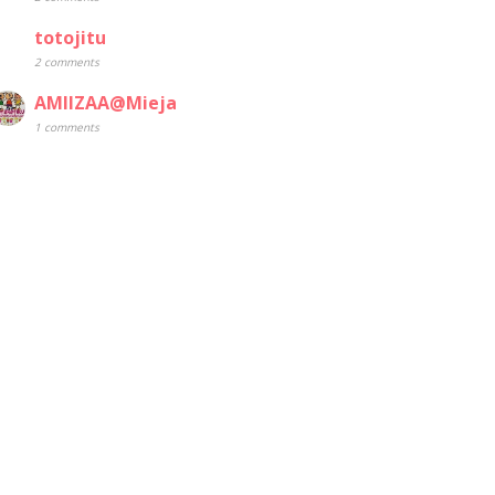
totojitu
2 comments
AMIIZAA@Mieja
1 comments