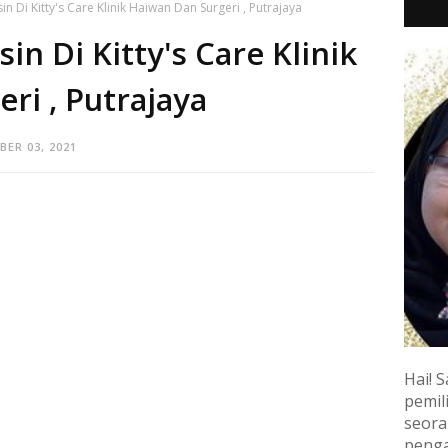
n Di Kitty's Care Klinik Haiwan Dan Surgeri , Putrajaya
n Di Kitty's Care Klinik
ri , Putrajaya
ER 03, 2021
Hai! S
pemili
seora
penga