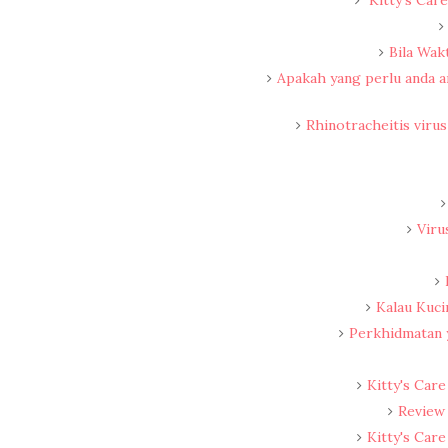
Bila Wak
Apakah yang perlu anda a
Rhinotracheitis virus
Viru
Kalau Kuc
Perkhidmatan y
Kitty's Care
Review 
Kitty's Care