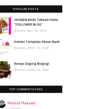
POPULAR POSTS
SEGMEN MARI TINGKATKAN
"FOLLOWER BLOG"
RABU, MAC 04, 2015
Koleksi Template Akaun Bank
AHAD, APRIL 19, 2020
Resepi Daging Bulgogi
AHAD, APRIL 19, 2020
TOP COMMENTATORS
Hasrul Hassan
2 comments