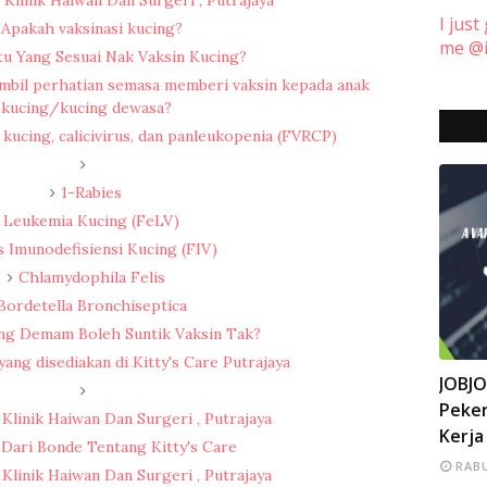
I just
Apakah vaksinasi kucing?
me @i
tu Yang Sesuai Nak Vaksin Kucing?
mbil perhatian semasa memberi vaksin kepada anak
kucing/kucing dewasa?
 kucing, calicivirus, dan panleukopenia (FVRCP)
1-Rabies
Leukemia Kucing (FeLV)
s Imunodefisiensi Kucing (FIV)
Chlamydophila Felis
Bordetella Bronchiseptica
ing Demam Boleh Suntik Vaksin Tak?
ang disediakan di Kitty's Care Putrajaya
INFO
JOBJ
Peker
 Klinik Haiwan Dan Surgeri , Putrajaya
Kerja
Dari Bonde Tentang Kitty's Care
RABU
 Klinik Haiwan Dan Surgeri , Putrajaya