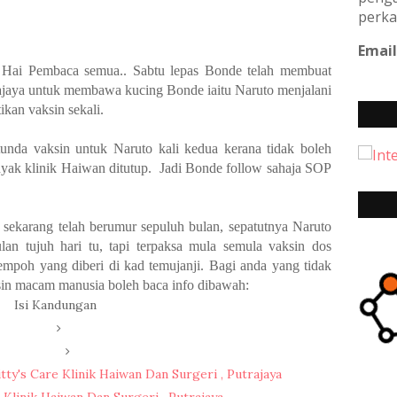
perka
Email
 Hai Pembaca semua.. Sabtu lepas Bonde telah membuat
rajaya untuk membawa kucing Bonde iaitu Naruto menjalani
tikan vaksin sekali.
nda vaksin untuk Naruto kali kedua kerana tidak boleh
anyak klinik Haiwan ditutup.
Jadi Bonde follow sahaja SOP
 sekarang telah
berumur sepuluh bulan, sepatutnya Naruto
lan tujuh hari tu, tapi terpaksa mula semula vaksin dos
tempoh yang diberi di kad temujanji. Bagi anda yang tidak
sin macam manusia boleh baca info dibawah:
Isi Kandungan
ty's Care Klinik Haiwan Dan Surgeri , Putrajaya
 Klinik Haiwan Dan Surgeri , Putrajaya