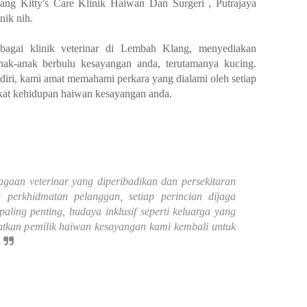
ang Kitty's Care Klinik Haiwan Dan Surgeri , Putrajaya
nik nih.
ebagai klinik veterinar di Lembah Klang, menyediakan
 anak-anak berbulu kesayangan anda, terutamanya kucing.
iri, kami amat memahami perkara yang dialami oleh setiap
kat kehidupan haiwan kesayangan anda.
gaan veterinar yang diperibadikan dan persekitaran
 perkhidmatan pelanggan, setiap perincian dijaga
ling penting, budaya inklusif seperti keluarga yang
kan pemilik haiwan kesayangan kami kembali untuk