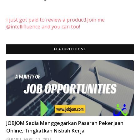
I just got paid to review a product! Join me
@intellifluence and you can too!
FEATURED POST
INFO
JOBJOM Sedia Menggegarkan Pasaran Pekerjaan
Online, Tingkatkan Nisbah Kerja
RABU, APRIL 13, 2022