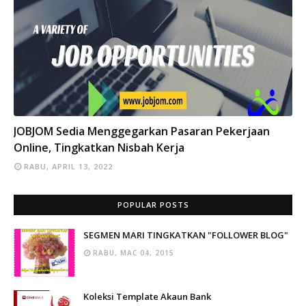
INFO
JOBJOM Sedia Menggegarkan Pasaran Pekerjaan
Online, Tingkatkan Nisbah Kerja
RABU, APRIL 13, 2022
POPULAR POSTS
SEGMEN MARI TINGKATKAN "FOLLOWER BLOG"
RABU, MAC 04, 2015
Koleksi Template Akaun Bank