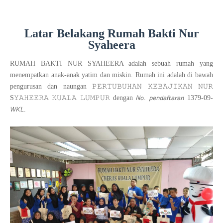
Latar Belakang Rumah Bakti Nur
Syaheera
RUMAH BAKTI NUR SYAHEERA adalah sebuah rumah yang
menempatkan anak-anak yatim dan miskin. Rumah ini adalah di bawah
pengurusan dan naungan 𝙿𝙴𝚁𝚃𝚄𝙱𝚄𝙷𝙰𝙽 𝙺𝙴𝙱𝙰𝙹𝙸𝙺𝙰𝙽 𝙽𝚄𝚁
S𝚈𝙰𝙷𝙴𝙴𝚁𝙰 𝙺𝚄𝙰𝙻𝙰 𝙻𝚄𝙼𝙿𝚄𝚁 dengan 𝘕𝘰. 𝘱𝘦𝘯𝘥𝘢𝘧𝘵𝘢𝘳𝘢𝘯 1379-09-
𝘞𝘒𝘓.