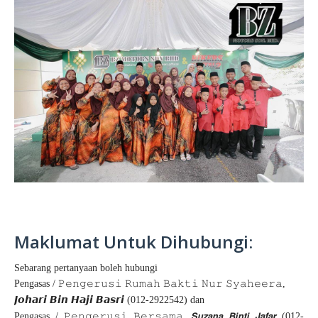
Maklumat Untuk Dihubungi:
Sebarang pertanyaan boleh hubungi
Pengasas
/ 𝙿𝚎𝚗𝚐𝚎𝚛𝚞𝚜𝚒 𝚁𝚞𝚖𝚊𝚑 𝙱𝚊𝚔𝚝𝚒 𝙽𝚞𝚛 𝚂𝚢𝚊𝚑𝚎𝚎𝚛𝚊,
𝙅𝙤𝙝𝙖𝙧𝙞 𝘽𝙞𝙣 𝙃𝙖𝙟𝙞 𝘽𝙖𝙨𝙧𝙞 (012-2922542) dan
Pengasas / 𝙿𝚎𝚗𝚐𝚎𝚛𝚞𝚜𝚒 𝙱𝚎𝚛𝚜𝚊𝚖𝚊,
𝙎𝙪𝙯𝙖𝙣𝙖 𝘽𝙞𝙣𝙩𝙞 𝙅𝙖𝙛𝙖𝙧 (012-