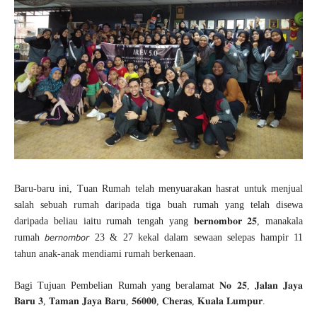
Baru-baru ini, Tuan Rumah telah menyuarakan hasrat untuk menjual
salah sebuah rumah daripada tiga buah rumah yang telah disewa
daripada beliau iaitu rumah tengah yang 𝐛𝐞𝐫𝐧𝐨𝐦𝐛𝐨𝐫 𝟐𝟓, manakala
rumah 𝘣𝘦𝘳𝘯𝘰𝘮𝘣𝘰𝘳 23 & 27 kekal dalam sewaan selepas hampir 11
tahun anak-anak mendiami rumah berkenaan.
Bagi Tujuan Pembelian Rumah yang beralamat 𝐍𝐨 𝟐𝟓, 𝐉𝐚𝐥𝐚𝐧 𝐉𝐚𝐲𝐚
𝐁𝐚𝐫𝐮 𝟑, 𝐓𝐚𝐦𝐚𝐧 𝐉𝐚𝐲𝐚 𝐁𝐚𝐫𝐮, 𝟓𝟔𝟎𝟎𝟎, 𝐂𝐡𝐞𝐫𝐚𝐬, 𝐊𝐮𝐚𝐥𝐚 𝐋𝐮𝐦𝐩𝐮𝐫.