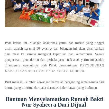
Pada ketika ini ,bilangan anak-anak yatim dan miskin yang tinggal
disini adalah seramai 30 𝘰𝘳𝘢𝘯𝘨 dan bilangan ini akan ditambahkan
dari masa ke semasa mengikut keperluan dan kemampuan. Segala
pengurusan, pentadbiran dan perbelanjaan anak-anak yatim ini adalah
ditanggung sepenuhnya oleh Pihak Jawatankuasa 𝙿𝙴𝚁𝚃𝚄𝙱𝚄𝙷𝙰𝙽
𝙺𝙴𝙱𝙰𝙹𝙸𝙺𝙰𝙽 𝙽𝚄𝚁 𝚂𝚈𝙰𝙷𝙴𝙴𝚁𝙰 𝙺𝚄𝙰𝙻𝙰 𝙻𝚄𝙼𝙿𝚄𝚁.
Buat masa ini, sumber kewangan hanyalah bergantung semata-mata dari
derma yang diterima daripada dermawan-dermawan yang budiman.
Bantuan Menyelamatkan Rumah Bakti
Nur Syaheera Dari Dijual