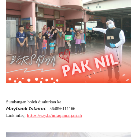
Sumbangan boleh disalurkan ke :
𝙈𝙖𝙮𝙗𝙖𝙣𝙠 𝙄𝙨𝙡𝙖𝙢𝙞𝙘 ¦ 564856111166
Link infaq:
https://ezy.la/infaqamaljariah