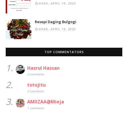
AHAD, APRIL 19, 2020
Resepi Daging Bulgogi
AHAD, APRIL 19, 2020
TOP COMMENTATORS
1.
Hasrul Hassan
2 comments
2.
totojitu
2 comments
3.
AMIIZAA@Mieja
1 comments