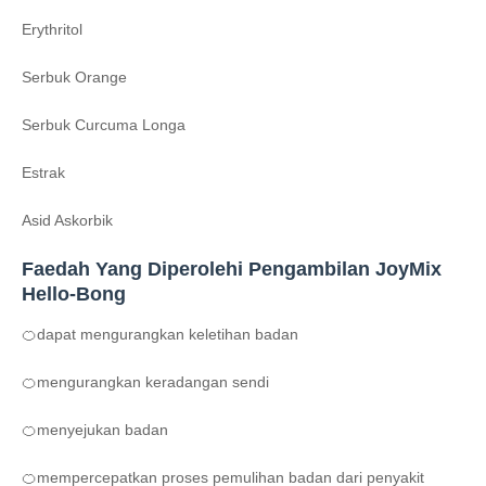
Erythritol
Serbuk Orange
Serbuk Curcuma Longa
Estrak
Asid Askorbik
Faedah Yang Diperolehi Pengambilan
JoyMix
Hello-Bong
🍊
dapat mengurangkan keletihan badan
🍊
mengurangkan keradangan sendi
🍊
menyejukan badan
🍊
mempercepatkan proses pemulihan badan dari penyakit