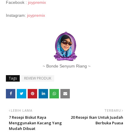
Facebook :
joypremix
Instagram:
joypremix
~ Bonde Senyum Riang ~
Tags
REVIEW PRODUK
LEBIH LAMA
TERBARU
7 Resepi Biskut Raya
20 Resepi Ikan Untuk Juadah
Menggunakan Kacang Yang
Berbuka Puasa
Mudah Dibuat