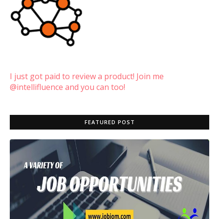
I just got paid to review a product! Join me
@intellifluence and you can too!
FEATURED POST