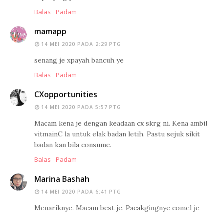
Balas
Padam
mamapp
14 MEI 2020 PADA 2:29 PTG
senang je xpayah bancuh ye
Balas
Padam
CXopportunities
14 MEI 2020 PADA 5:57 PTG
Macam kena je dengan keadaan cx skrg ni. Kena ambil
vitmainC la untuk elak badan letih. Pastu sejuk sikit
badan kan bila consume.
Balas
Padam
Marina Bashah
14 MEI 2020 PADA 6:41 PTG
Menariknye. Macam best je. Pacakgingnye comel je