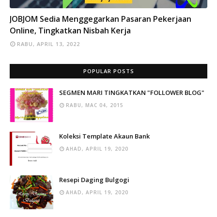
INFO
JOBJOM Sedia Menggegarkan Pasaran Pekerjaan
Online, Tingkatkan Nisbah Kerja
RABU, APRIL 13, 2022
POPULAR POSTS
SEGMEN MARI TINGKATKAN "FOLLOWER BLOG"
RABU, MAC 04, 2015
Koleksi Template Akaun Bank
AHAD, APRIL 19, 2020
Resepi Daging Bulgogi
AHAD, APRIL 19, 2020