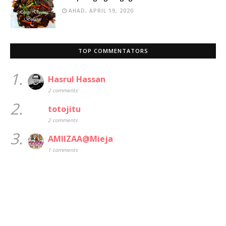
AHAD, APRIL 19, 2020
TOP COMMENTATORS
1.
Hasrul Hassan
2 comments
2.
totojitu
2 comments
3.
AMIIZAA@Mieja
1 comments