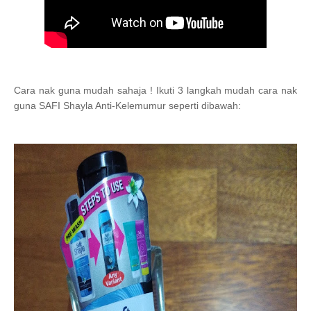
Cara nak guna mudah sahaja ! Ikuti 3 langkah mudah cara nak
guna SAFI Shayla Anti-Kelemumur seperti dibawah: