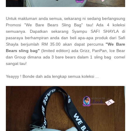
Untuk makluman anda semua, sekarang ni sedang berlangsung
Promosi "We Bare Bears Sling Bag" tau! Ada 4 koleksi
semuanya. Dapatkan sekarang Syampu SAFI SHAYLA di
pasaraya berhampiran anda dan beli apa-apa produk dari Safi
Shayla berjumlah RM 35.00 akan dapat percuma
"We Bare
Bears sling bag"
(limited edition) ada Grizz, PanPan, Ice Bear
dan Group dimana ada 3 bare bears dalam 1 sling bag comel
sangat tau!
Yeayyy ! Bonde dah ada lengkap semua koleksi ...