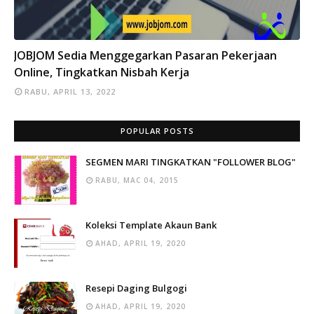
INFO
JOBJOM Sedia Menggegarkan Pasaran Pekerjaan
Online, Tingkatkan Nisbah Kerja
RABU, APRIL 13, 2022
POPULAR POSTS
SEGMEN MARI TINGKATKAN "FOLLOWER BLOG"
RABU, MAC 04, 2015
Koleksi Template Akaun Bank
AHAD, APRIL 19, 2020
Resepi Daging Bulgogi
AHAD, APRIL 19, 2020