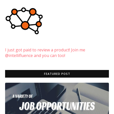
I just got paid to review a product! Join me
@intellifluence and you can too!
FEATURED POST