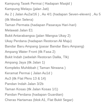
Kampung Tasek Permai ( Hadapan Masjid )
Kampung Melayu (jalan Jati)
Au 2 ( Jalan Au2a/16 ) , Au 4/1 (hadapan Seven-eleven) , Au 5
(tlk Medan Selera)
Taman Permata (hadapan Pasaraya Hari-hari)
Melawati Jalan E1
Bukit Antarabangsa (jalan Wangsa Ukay 2)
Ukay Perdana (hadapan Restoran Ali Maju)
Bandar Baru Ampang (pasar Bandar Baru Ampang)
Ampang Water Front (tlk Fasa 2)
Bukit Indah (sebelah Restoran Dalila, Tlk)
Ampang Jaya (tlk Jalan 1)
Kompleks Muhibbah ( Taman Nirwana )
Keramat Permai ( Jalan Au1d )
Au3 (tlk Flat Pkns 13 & 14)
Pandan Indah Jalan 3/2b
Taman Kosas (tlk Jalan Kosas 1/1)
Pandan Perdana (hadapan Guardian)
Cheras Hartamas (blok A1, Flat Bukit Segar)