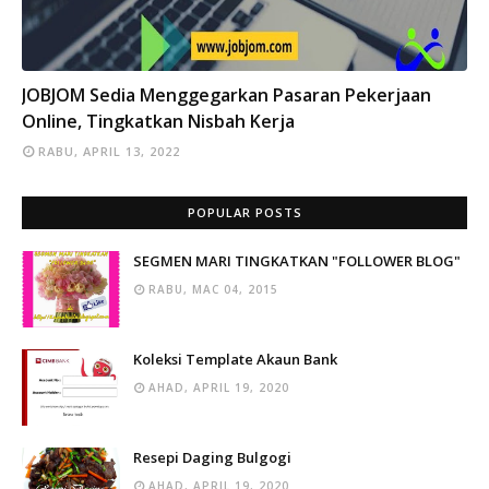
INFO
JOBJOM Sedia Menggegarkan Pasaran Pekerjaan
Online, Tingkatkan Nisbah Kerja
RABU, APRIL 13, 2022
POPULAR POSTS
SEGMEN MARI TINGKATKAN "FOLLOWER BLOG"
RABU, MAC 04, 2015
Koleksi Template Akaun Bank
AHAD, APRIL 19, 2020
Resepi Daging Bulgogi
AHAD, APRIL 19, 2020