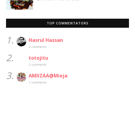
TOP COMMENTATORS
1.
Hasrul Hassan
2 comments
2.
totojitu
2 comments
3.
AMIIZAA@Mieja
1 comments