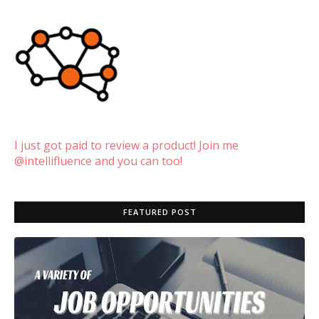
I just got paid to review a product! Join me
@intellifluence and you can too!
FEATURED POST