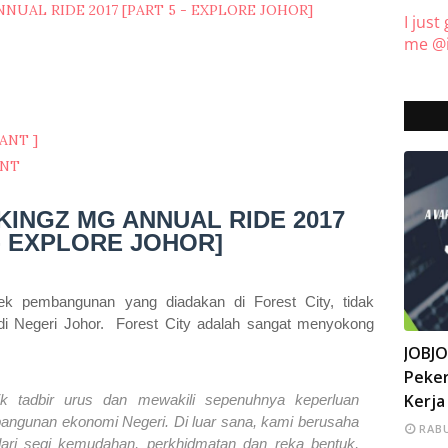
NUAL RIDE 2017 [PART 5 - EXPLORE JOHOR]
I just
me @i
ANT ]
ANT
 KINGZ MG ANNUAL RIDE 2017
 - EXPLORE JOHOR]
 pembangunan yang diadakan di Forest City, tidak
di Negeri Johor. Forest City adalah sangat menyokong
INFO
JOBJ
Peker
Kerja
k tadbir urus dan mewakili sepenuhnya keperluan
angunan ekonomi Negeri. Di luar sana, kami berusaha
RABU
 dari segi kemudahan, perkhidmatan dan reka bentuk,