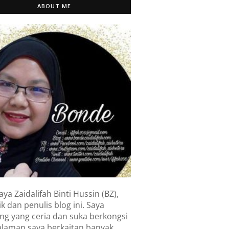
ABOUT ME
aya Zaidalifah Binti Hussin (BZ),
k dan penulis blog ini. Saya
ng yang ceria dan suka berkongsi
laman saya berkaitan banyak