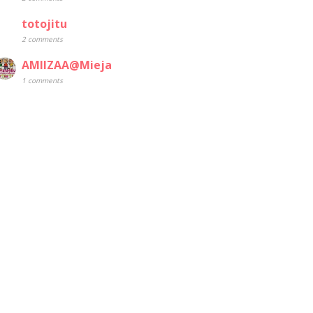
totojitu
2 comments
AMIIZAA@Mieja
1 comments