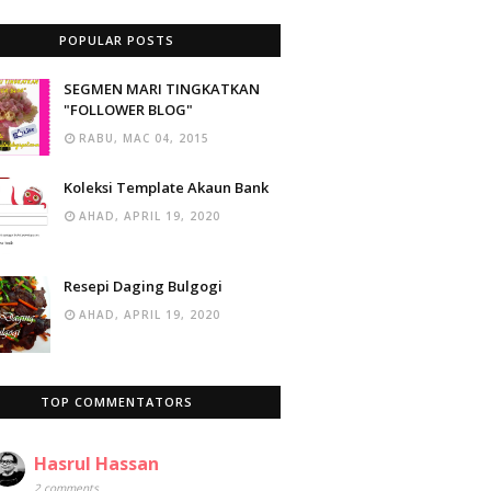
POPULAR POSTS
SEGMEN MARI TINGKATKAN
"FOLLOWER BLOG"
RABU, MAC 04, 2015
Koleksi Template Akaun Bank
AHAD, APRIL 19, 2020
Resepi Daging Bulgogi
AHAD, APRIL 19, 2020
TOP COMMENTATORS
Hasrul Hassan
2 comments