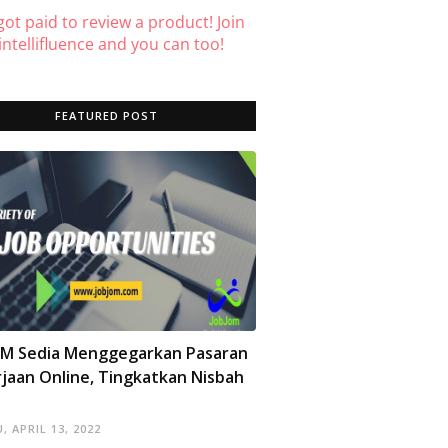
 got paid to review a product! Join
ntellifluence and you can too!
FEATURED POST
OM Sedia Menggegarkan Pasaran
jaan Online, Tingkatkan Nisbah
, APRIL 13, 2022