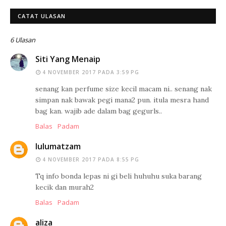
CATAT ULASAN
6 Ulasan
Siti Yang Menaip
4 NOVEMBER 2017 PADA 3:59 PG
senang kan perfume size kecil macam ni.. senang nak
simpan nak bawak pegi mana2 pun. itula mesra hand
bag kan. wajib ade dalam bag gegurls..
Balas
Padam
lulumatzam
4 NOVEMBER 2017 PADA 8:55 PG
Tq info bonda lepas ni gi beli huhuhu suka barang
kecik dan murah2
Balas
Padam
aliza