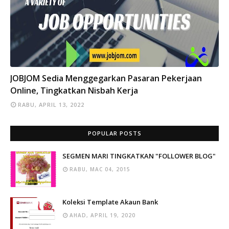
INFO
JOBJOM Sedia Menggegarkan Pasaran Pekerjaan
Online, Tingkatkan Nisbah Kerja
RABU, APRIL 13, 2022
POPULAR POSTS
SEGMEN MARI TINGKATKAN "FOLLOWER BLOG"
RABU, MAC 04, 2015
Koleksi Template Akaun Bank
AHAD, APRIL 19, 2020