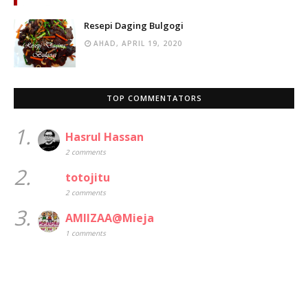
Resepi Daging Bulgogi
AHAD, APRIL 19, 2020
TOP COMMENTATORS
1.
Hasrul Hassan
2 comments
2.
totojitu
2 comments
3.
AMIIZAA@Mieja
1 comments