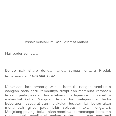
Assalamualaikum Dan Selamat Malam...
Hai reader semua...
Bonde nak share dengan anda semua tentang Produk
terbaharu dari
ENCHANTEUR
Kebiasaan hari seorang wanita bermula dengan semburan
wangian pada nadi, rambutnya dirapi dan membuat kemasan
terakhir pada pakaian dan solekan di hadapan cermin sebelum
melangkah keluar. Menjelang tengah hari, selepas menghadiri
beberapa mesyuarat dan melakukan tugasan lain beliau akan
menambah gincu pada bibir selepas makan tengahari.
Menjelang petang, beliau akan membuat perancangan bersama
rakan untuk menikmati makan malam, ataupun temujanji