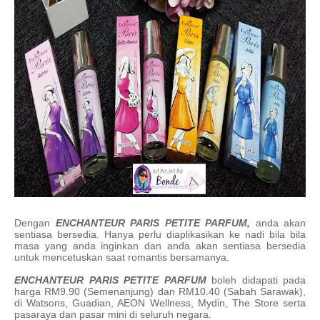
Dengan
ENCHANTEUR PARIS PETITE PARFUM,
anda akan
sentiasa bersedia. Hanya perlu diaplikasikan ke nadi bila bila
masa yang anda inginkan dan anda akan sentiasa bersedia
untuk mencetuskan saat romantis bersamanya.
ENCHANTEUR PARIS PETITE PARFUM
boleh didapati pada
harga RM9.90 (Semenanjung) dan RM10.40 (Sabah Sarawak),
di Watsons, Guadian, AEON Wellness, Mydin, The Store serta
pasaraya dan pasar mini di seluruh negara.