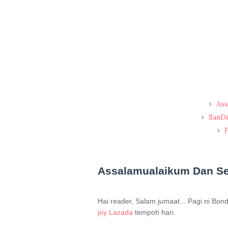
Ass
SanDi
F
Assalamualaikum Dan Sel
Hai reader, Salam jumaat... Pagi ni Bo
joy Lazada
tempoh hari.