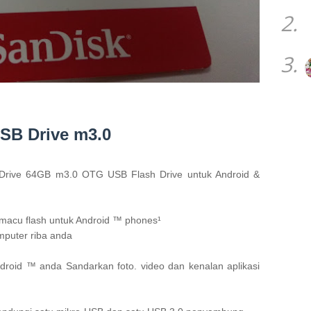
2.
3.
USB Drive m3.0
l Drive 64GB m3.0 OTG USB Flash Drive untuk Android & 
macu flash untuk Android ™ phones¹
puter riba anda
droid ™ anda 
Sandarkan foto. video dan kenalan 
aplikasi 