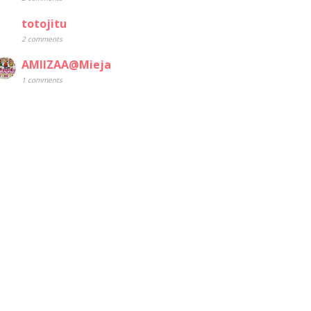
totojitu
2 comments
AMIIZAA@Mieja
1 comments