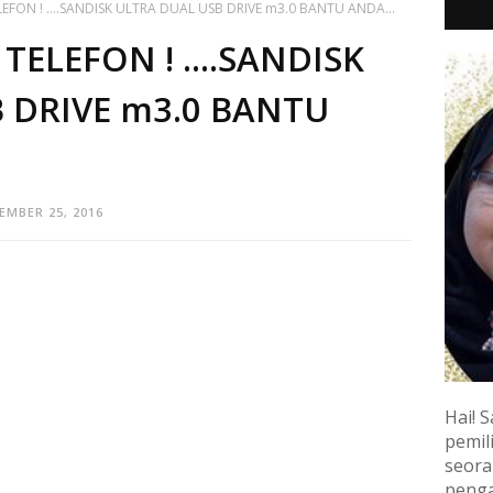
FON ! ....SANDISK ULTRA DUAL USB DRIVE m3.0 BANTU ANDA...
ELEFON ! ....SANDISK
 DRIVE m3.0 BANTU
EMBER 25, 2016
Hai! S
pemili
seora
penga