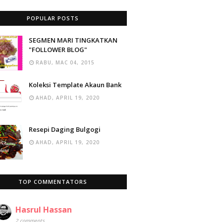
POPULAR POSTS
SEGMEN MARI TINGKATKAN
"FOLLOWER BLOG"
RABU, MAC 04, 2015
Koleksi Template Akaun Bank
AHAD, APRIL 19, 2020
Resepi Daging Bulgogi
AHAD, APRIL 19, 2020
TOP COMMENTATORS
Hasrul Hassan
2 comments