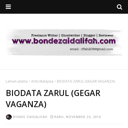
Laman utama
Artis Malaysia
BIODATA ZARUL (GEGAR VAGANZA)
BIODATA ZARUL (GEGAR
VAGANZA)
BONDE ZAIDALIFAH
RABU, NOVEMBER 23, 2016