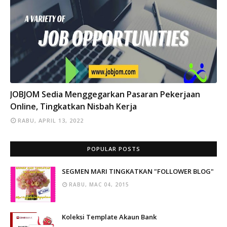
INFO
JOBJOM Sedia Menggegarkan Pasaran Pekerjaan
Online, Tingkatkan Nisbah Kerja
RABU, APRIL 13, 2022
POPULAR POSTS
SEGMEN MARI TINGKATKAN "FOLLOWER BLOG"
RABU, MAC 04, 2015
Koleksi Template Akaun Bank