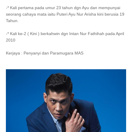
-* Kali pertama pada umur 23 tahun dgn Ayu dan mempunyai
seorang cahaya mata iaitu Puteri Ayu Nur Arisha kini berusia 19
Tahun.
-* Kali ke-2 ( Kini ) berkahwin dgn Intan Nur Fathihah pada April
2010
Kerjaya : Penyanyi dan Paramugara MAS