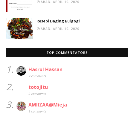
AHAD, APRIL 19, 2020
Resepi Daging Bulgogi
AHAD, APRIL 19, 2020
TOP COMMENTATORS
1.
Hasrul Hassan
2 comments
2.
totojitu
2 comments
3.
AMIIZAA@Mieja
1 comments