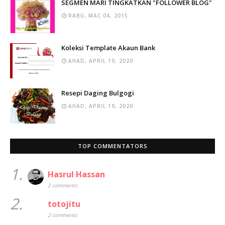
SEGMEN MARI TINGKATKAN "FOLLOWER BLOG"
RABU, MAC 04, 2015
Koleksi Template Akaun Bank
AHAD, APRIL 19, 2020
Resepi Daging Bulgogi
AHAD, APRIL 19, 2020
TOP COMMENTATORS
1.
Hasrul Hassan
2 comments
2.
totojitu
2 comments