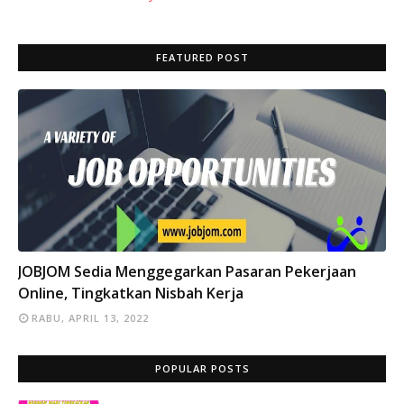
FEATURED POST
INFO
JOBJOM Sedia Menggegarkan Pasaran Pekerjaan
Online, Tingkatkan Nisbah Kerja
RABU, APRIL 13, 2022
POPULAR POSTS