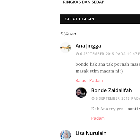
RINGKAS DAN SEDAP
CATAT ULASAN
5 Ulasan
Ana Jingga
6 SEPTEMBER 2015 PADA 10:47 
bonde kak ana tak pernah masak 
masak stim macam ni :)
Balas
Padam
Bonde Zaidalifah
6 SEPTEMBER 2015 PAD
Kak Ana try yea... nanti 
Padam
Lisa Nurulain