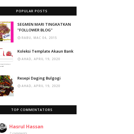
POPULAR POSTS
SEGMEN MARI TINGKATKAN
"FOLLOWER BLOG"
RABU, MAC 04, 2015
Koleksi Template Akaun Bank
AHAD, APRIL 19, 2020
Resepi Daging Bulgogi
AHAD, APRIL 19, 2020
TOP COMMENTATORS
Hasrul Hassan
2 comments