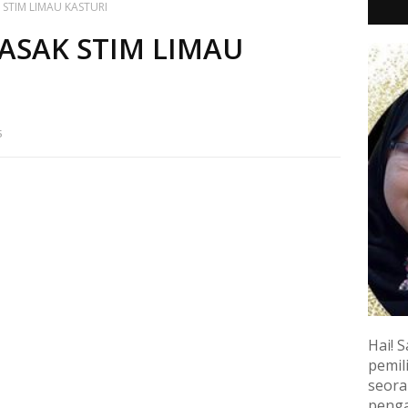
 STIM LIMAU KASTURI
ASAK STIM LIMAU
5
Hai! S
pemili
seora
penga