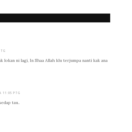
PTG
lokan ni lagi, In Shaa Allah klu terjumpa nanti kak ana
A 11:05 PTG
sedap tau..