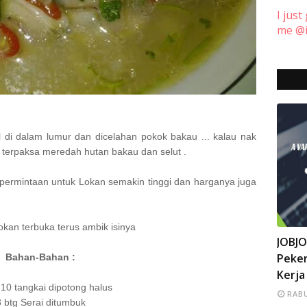
I just
me @i
l di dalam lumur dan dicelahan pokok bakau ... kalau nak
 terpaksa meredah hutan bakau dan selut .
 permintaan untuk Lokan semakin tinggi dan harganya juga
lokan terbuka terus ambik isinya
INFO
JOBJ
Peker
Bahan-Bahan :
Kerja
i 10 tangkai dipotong halus
RABU
3 btg Serai ditumbuk