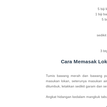
5 biji
1 biji 
5 b
sediki
3 bt
Cara Memasak Loka
Tumis bawang merah dan bawang putih
masukan lokan, seterunya masukan air 
ditumbuk, letakkan sedikit garam dan s
Angkat hidangan kedalam mangkuk tabur