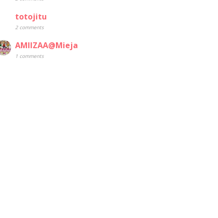
totojitu
2 comments
AMIIZAA@Mieja
1 comments