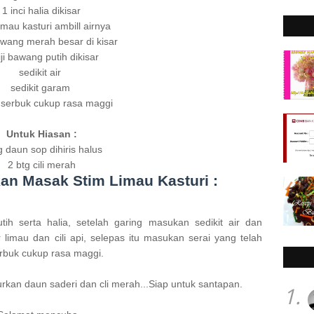
1 inci halia dikisar
 limau kasturi ambill airnya
bawang merah besar di kisar
iji bawang putih dikisar
sedikit air
sedikit garam
t serbuk cukup rasa maggi
Untuk Hiasan :
g daun sop dihiris halus
2 btg cili merah
n Masak Stim Limau Kasturi :
 serta halia, setelah garing masukan sedikit air dan
limau dan cili api, selepas itu masukan serai yang telah
erbuk cukup rasa maggi.
kan daun saderi dan cli merah...
Siap untuk santapan.
1.