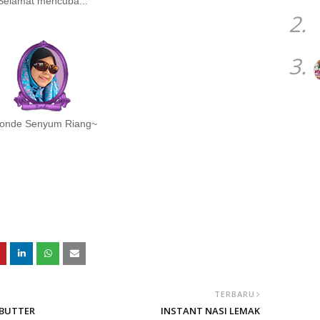
Selamat mencuba...
2.
3.
onde Senyum Riang~
TERBARU
 BUTTER
INSTANT NASI LEMAK