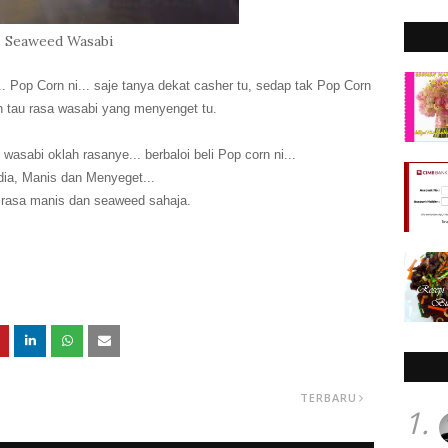
Seaweed Wasabi
. Pop Corn ni... saje tanya dekat casher tu, sedap tak Pop Corn
ah tau rasa wasabi yang menyenget tu.
sabi oklah rasanye... berbaloi beli Pop corn ni...
dia, Manis dan Menyeget...
rasa manis dan seaweed sahaja.
TERBARU
1.