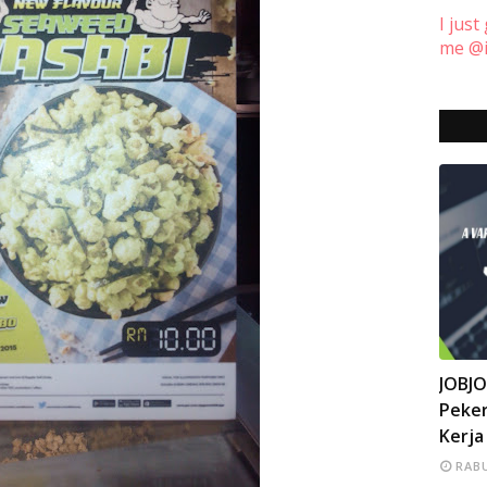
I just
me @i
INFO
JOBJ
Peker
Kerja
RABU