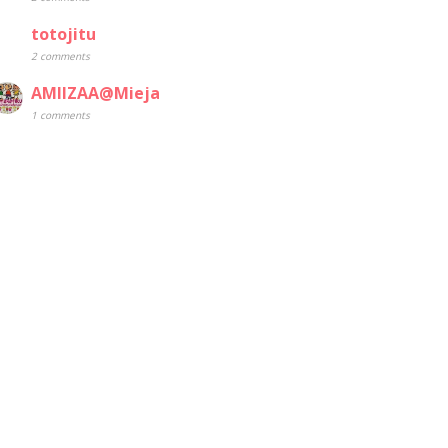
totojitu
2 comments
AMIIZAA@Mieja
1 comments