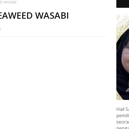
ED WASABI
EAWEED WASABI
5
Hai! S
pemili
seora
penga