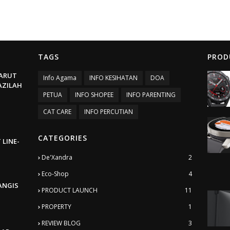
TAGS
PROD
ARUT
Info Agama
INFO KESIHATAN
DOA
BAZILAH
PETUA
INFO SHOPEE
INFO PARENTING
CAT CARE
INFO PERCUTIAN
CATEGORIES
 LINE-
De'Xandra
2
Eco-Shop
4
ANGIS
PRODUCT LAUNCH
11
PROPERTY
1
REVIEW BLOG
3