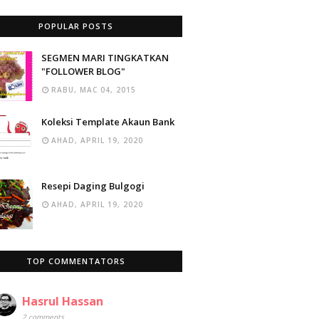
POPULAR POSTS
SEGMEN MARI TINGKATKAN
"FOLLOWER BLOG"
RABU, MAC 04, 2015
Koleksi Template Akaun Bank
AHAD, APRIL 19, 2020
Resepi Daging Bulgogi
AHAD, APRIL 19, 2020
TOP COMMENTATORS
Hasrul Hassan
2 comments