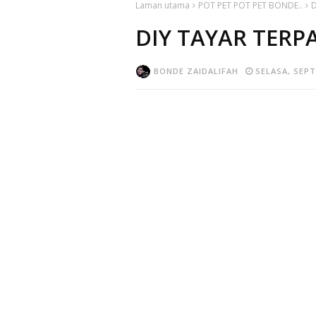
Laman utama
POT PET POT PET BONDE..
D
DIY TAYAR TERP
BONDE ZAIDALIFAH
SELASA, SEPT