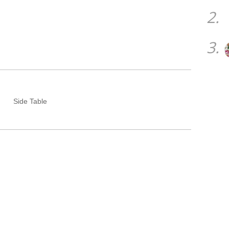
2.
3.
Side Table