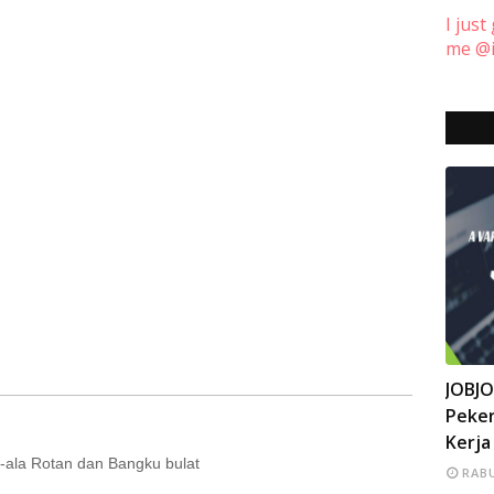
I just
me @i
INFO
JOBJ
Peker
Kerja
a-ala Rotan dan Bangku bulat
RABU