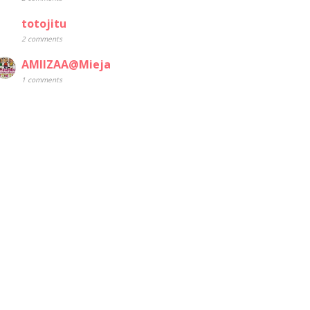
totojitu
2 comments
AMIIZAA@Mieja
1 comments