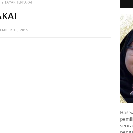
IY TAYAR TERPAKAI
AKAI
EMBER 15, 2015
Hai! S
pemili
seora
penga