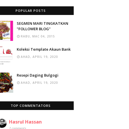
POPULAR POSTS
SEGMEN MARI TINGKATKAN
"FOLLOWER BLOG"
RABU, MAC 04, 2015
Koleksi Template Akaun Bank
AHAD, APRIL 19, 2020
Resepi Daging Bulgogi
AHAD, APRIL 19, 2020
TOP COMMENTATORS
Hasrul Hassan
2 comments