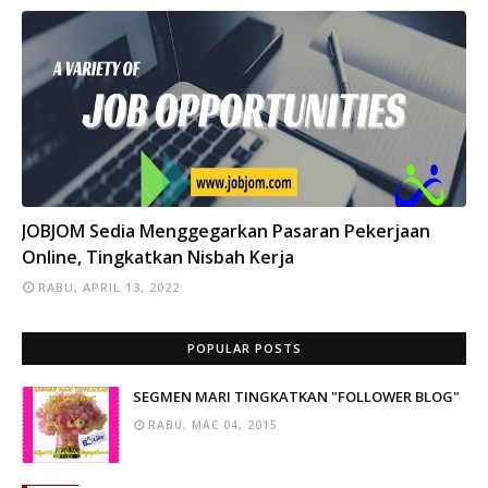
INFO
JOBJOM Sedia Menggegarkan Pasaran Pekerjaan
Online, Tingkatkan Nisbah Kerja
RABU, APRIL 13, 2022
POPULAR POSTS
SEGMEN MARI TINGKATKAN "FOLLOWER BLOG"
RABU, MAC 04, 2015