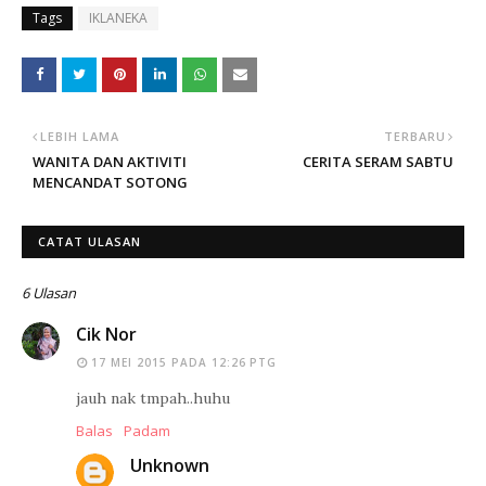
Tags
IKLANEKA
LEBIH LAMA
TERBARU
WANITA DAN AKTIVITI
CERITA SERAM SABTU
MENCANDAT SOTONG
CATAT ULASAN
6 Ulasan
Cik Nor
17 MEI 2015 PADA 12:26 PTG
jauh nak tmpah..huhu
Balas
Padam
Unknown