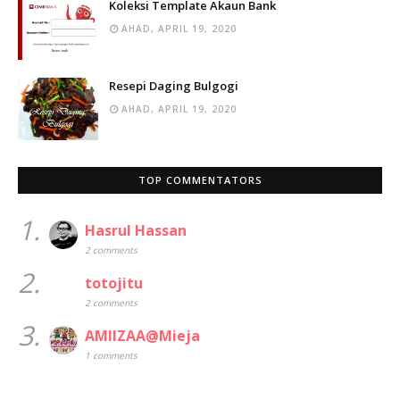
Koleksi Template Akaun Bank
AHAD, APRIL 19, 2020
Resepi Daging Bulgogi
AHAD, APRIL 19, 2020
TOP COMMENTATORS
1.
Hasrul Hassan
2 comments
2.
totojitu
2 comments
3.
AMIIZAA@Mieja
1 comments