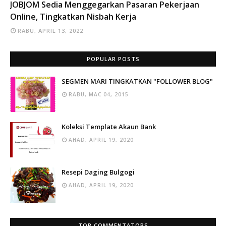
INFO
JOBJOM Sedia Menggegarkan Pasaran Pekerjaan
Online, Tingkatkan Nisbah Kerja
RABU, APRIL 13, 2022
POPULAR POSTS
SEGMEN MARI TINGKATKAN "FOLLOWER BLOG"
RABU, MAC 04, 2015
Koleksi Template Akaun Bank
AHAD, APRIL 19, 2020
Resepi Daging Bulgogi
AHAD, APRIL 19, 2020
TOP COMMENTATORS