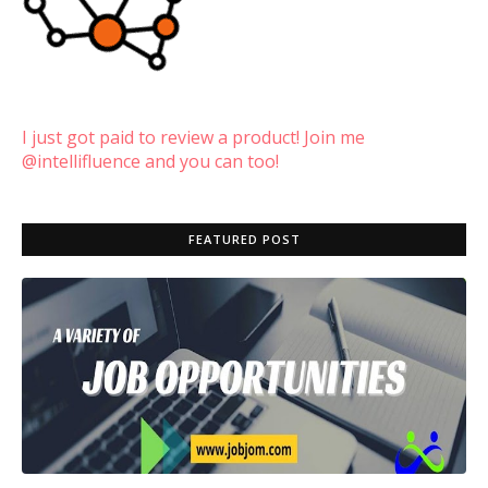
I just got paid to review a product! Join me
@intellifluence and you can too!
FEATURED POST