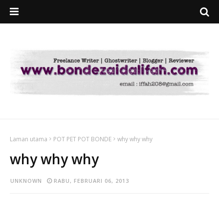
Laman utama
POT PET POT BONDE
why why why
why why why
UNKNOWN
RABU, FEBRUARI 06, 2013