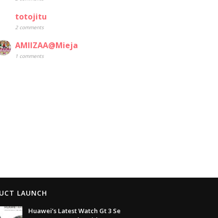
totojitu
2 comments
AMIIZAA@Mieja
1 comments
UCT LAUNCH
Huawei’s Latest Watch Gt 3 Se