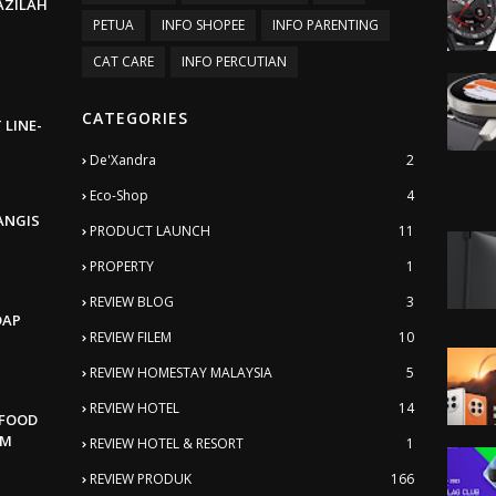
BAZILAH
PETUA
INFO SHOPEE
INFO PARENTING
CAT CARE
INFO PERCUTIAN
CATEGORIES
 LINE-
De'Xandra
2
Eco-Shop
4
ANGIS
PRODUCT LAUNCH
11
PROPERTY
1
REVIEW BLOG
3
DAP
REVIEW FILEM
10
REVIEW HOMESTAY MALAYSIA
5
REVIEW HOTEL
14
AFOOD
AM
REVIEW HOTEL & RESORT
1
REVIEW PRODUK
166