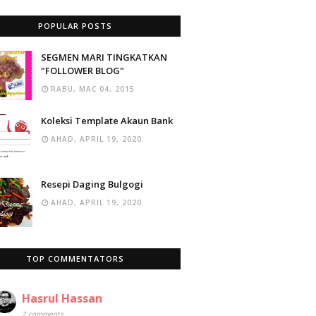
POPULAR POSTS
SEGMEN MARI TINGKATKAN
"FOLLOWER BLOG"
RABU, MAC 04, 2015
Koleksi Template Akaun Bank
AHAD, APRIL 19, 2020
Resepi Daging Bulgogi
AHAD, APRIL 19, 2020
TOP COMMENTATORS
Hasrul Hassan
2 comments