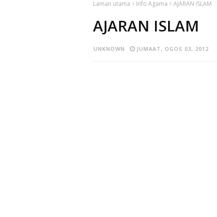
Laman utama
Info Agama
AJARAN ISLAM
AJARAN ISLAM
UNKNOWN
JUMAAT, OGOS 03, 2012