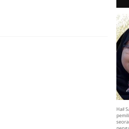
Hai! S
pemili
seora
penga