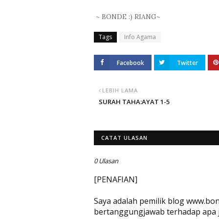
~ BONDE :) RIANG~
Tags
Info Agama
Facebook
Twitter
LEBIH LAMA
SURAH TAHA:AYAT 1-5
CATAT ULASAN
0 Ulasan
[PENAFIAN]
Saya adalah pemilik blog www.bon
bertanggungjawab terhadap apa jug