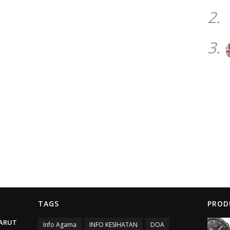
2.
3.
TAGS
PROD
ARUT
Info Agama
INFO KESIHATAN
DOA