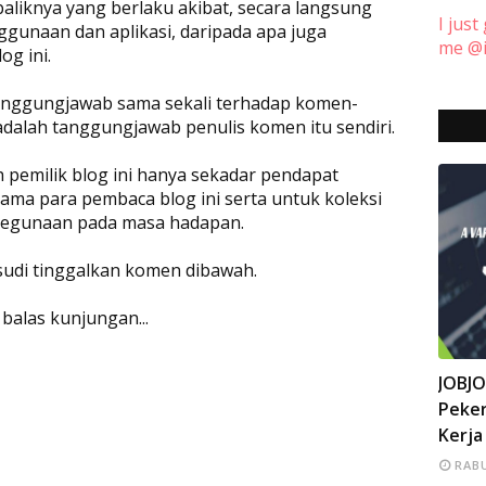
baliknya yang berlaku akibat, secara langsung
I just
ggunaan dan aplikasi, daripada apa juga
me @i
og ini.
rtanggungjawab sama sekali terhadap komen-
adalah tanggungjawab penulis komen itu sendiri.
eh pemilik blog ini hanya sekadar pendapat
ama para pembaca blog ini serta untuk koleksi
 kegunaan pada masa hadapan.
 sudi tinggalkan komen dibawah.
 balas kunjungan...
INFO
JOBJ
Peker
Kerja
RABU