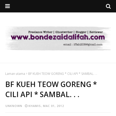
Laman utama
BF KUEH TEOW GORENG * CILI API * SAMBAL. . .
BF KUEH TEOW GORENG *
CILI API * SAMBAL. . .
UNKNOWN
KHAMIS, MAC 01, 2012