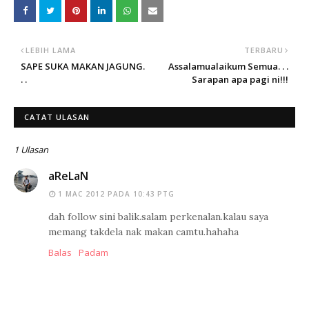
LEBIH LAMA
TERBARU
SAPE SUKA MAKAN JAGUNG.
Assalamualaikum Semua. . .
. .
Sarapan apa pagi ni!!!
CATAT ULASAN
1 Ulasan
aReLaN
1 MAC 2012 PADA 10:43 PTG
dah follow sini balik.salam perkenalan.kalau saya
memang takdela nak makan camtu.hahaha
Balas
Padam