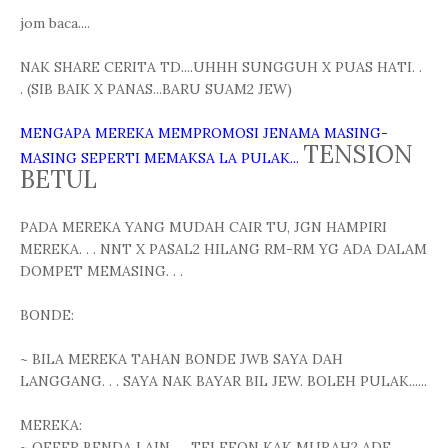
jom baca....
NAK SHARE CERITA TD....UHHH SUNGGUH X PUAS HATI. .
. (SIB BAIK X PANAS...BARU SUAM2 JEW)
MENGAPA MEREKA MEMPROMOSI JENAMA MASING-
TENSION
MASING SEPERTI MEMAKSA LA PULAK...
BETUL
PADA MEREKA YANG MUDAH CAIR TU, JGN HAMPIRI
MEREKA. . . NNT X PASAL2 HILANG RM-RM YG ADA DALAM
DOMPET MEMASING. . .
BONDE:
~ BILA MEREKA TAHAN BONDE JWB SAYA DAH
LANGGANG. . . SAYA NAK BAYAR BIL JEW. BOLEH PULAK......
MEREKA:
~ OFFER BENDA LAIN. . . TELEFON KAK MURAH2 ADE...