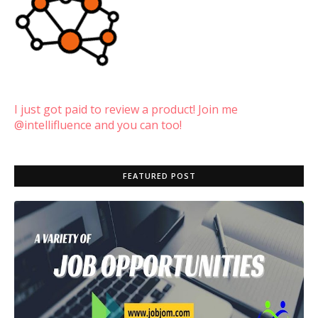
I just got paid to review a product! Join me
@intellifluence and you can too!
FEATURED POST