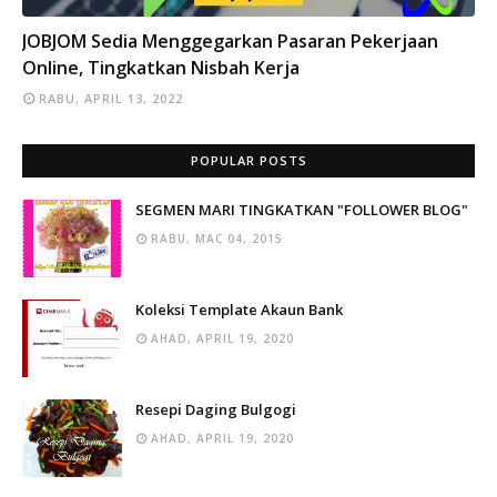
INFO
JOBJOM Sedia Menggegarkan Pasaran Pekerjaan
Online, Tingkatkan Nisbah Kerja
RABU, APRIL 13, 2022
POPULAR POSTS
SEGMEN MARI TINGKATKAN "FOLLOWER BLOG"
RABU, MAC 04, 2015
Koleksi Template Akaun Bank
AHAD, APRIL 19, 2020
Resepi Daging Bulgogi
AHAD, APRIL 19, 2020