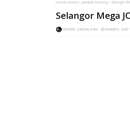
Laman utama
Jawatan Kosong
Selangor M
Selangor Mega J
BONDE ZAIDALIFAH
KHAMIS, JUN 