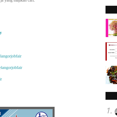
ja yang majikan cari.
y
langorjobfair
langorjobfair
ir
1.