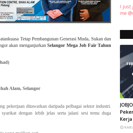
I just
me @i
watankuasa Tetap Pembangunan Generasi Muda, Sukan dan
ngor akan menganjurkan
Selangor Mega Job Fair Tahun
Ahad)
hah Alam, Selangor
INFO
JOBJ
g pekerjaan ditawarkan daripada pelbagai sektor industri.
Peker
syarikat dengan lebih jelas serta jalani sesi temu duga
Kerja
RABU