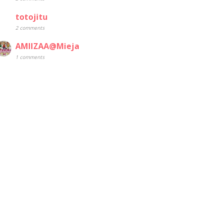
totojitu
2 comments
AMIIZAA@Mieja
1 comments