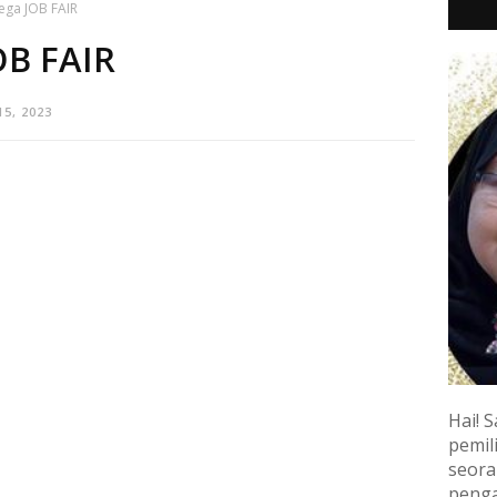
ega JOB FAIR
OB FAIR
15, 2023
Hai! S
pemili
seora
penga