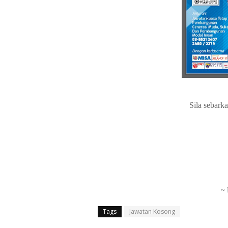
Sila sebark
~ 
Tags
Jawatan Kosong