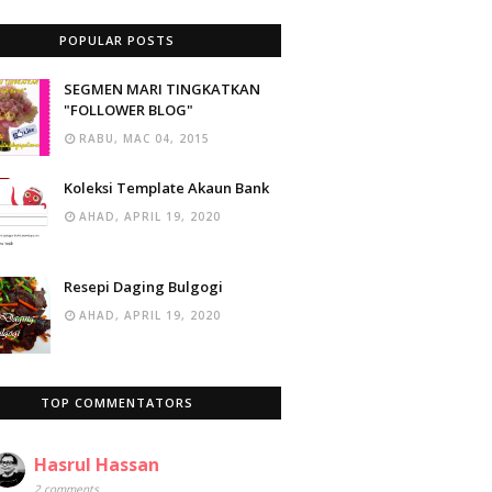
POPULAR POSTS
SEGMEN MARI TINGKATKAN
"FOLLOWER BLOG"
RABU, MAC 04, 2015
Koleksi Template Akaun Bank
AHAD, APRIL 19, 2020
Resepi Daging Bulgogi
AHAD, APRIL 19, 2020
TOP COMMENTATORS
Hasrul Hassan
2 comments