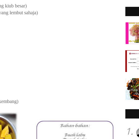
ng kiub besar)
yang lembut sahaja)
 kembang)
1.