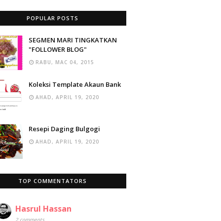
POPULAR POSTS
SEGMEN MARI TINGKATKAN
"FOLLOWER BLOG"
RABU, MAC 04, 2015
Koleksi Template Akaun Bank
AHAD, APRIL 19, 2020
Resepi Daging Bulgogi
AHAD, APRIL 19, 2020
TOP COMMENTATORS
Hasrul Hassan
2 comments