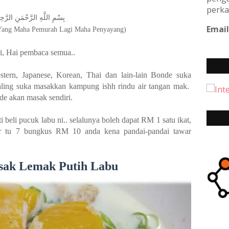
perka
بِسْمِ اللَّهِ الرَّحْمَنِ الرَّحِيم
Email
Yang Maha Pemurah Lagi Maha Penyayang)
i, Hai pembaca semua..
tern, Japanese, Korean, Thai dan lain-lain Bonde suka
aling suka masakkan kampung ishh rindu air tangan mak.
de akan masak sendiri.
eli pucuk labu ni.. selalunya boleh dapat RM 1 satu ikat,
ur tu 7 bungkus RM 10 anda kena pandai-pandai tawar
sak Lemak Putih Labu