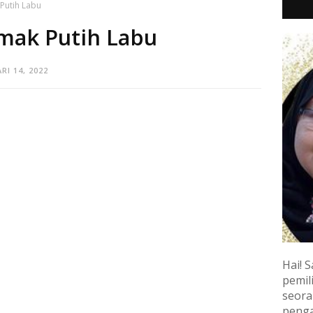
Putih Labu
mak Putih Labu
RI 14, 2022
Hai! S
pemili
seora
penga