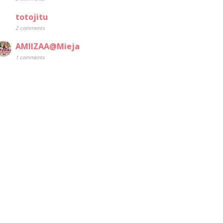
totojitu
2 comments
AMIIZAA@Mieja
1 comments