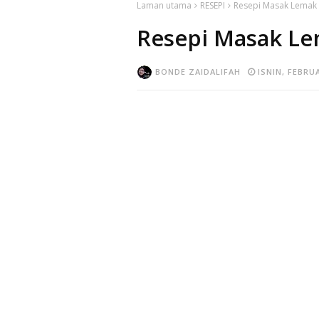
Laman utama
RESEPI
Resepi Masak Lemak 
Resepi Masak Le
BONDE ZAIDALIFAH
ISNIN, FEBRUA