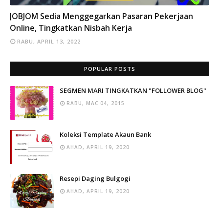
INFO
JOBJOM Sedia Menggegarkan Pasaran Pekerjaan
Online, Tingkatkan Nisbah Kerja
RABU, APRIL 13, 2022
POPULAR POSTS
SEGMEN MARI TINGKATKAN "FOLLOWER BLOG"
RABU, MAC 04, 2015
Koleksi Template Akaun Bank
AHAD, APRIL 19, 2020
Resepi Daging Bulgogi
AHAD, APRIL 19, 2020