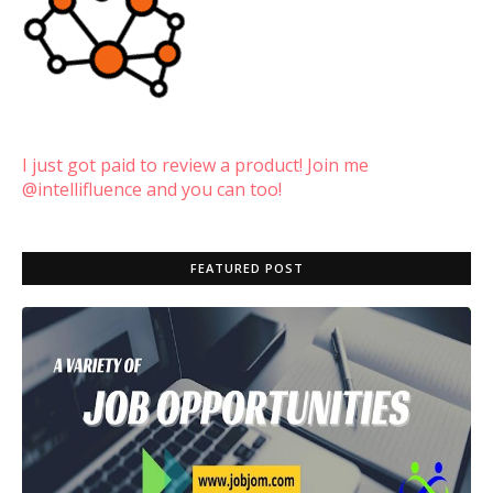
I just got paid to review a product! Join me
@intellifluence and you can too!
FEATURED POST