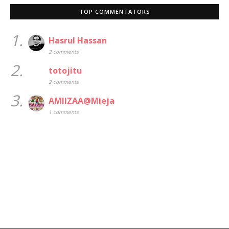
TOP COMMENTATORS
1.
Hasrul Hassan
2 comments
2.
totojitu
2 comments
3.
AMIIZAA@Mieja
1 comments