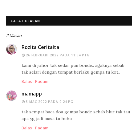
CATAT ULASAN
2 Ulasan
Rozita Ceritaita
26 FEBRUARI 2022 PADA 11:34 PTG
kami di johor tak sedar pun bonde.. agaknya sebab
tak selari dengan tempat berlaku gempa tu kot..
Balas
Padam
mamapp
3 MAC 2022 PADA 9:24 PG
tak sempat baca doa gempa bonde sebab blur tak tau
apa yg jadi masa tu huhu
Balas
Padam