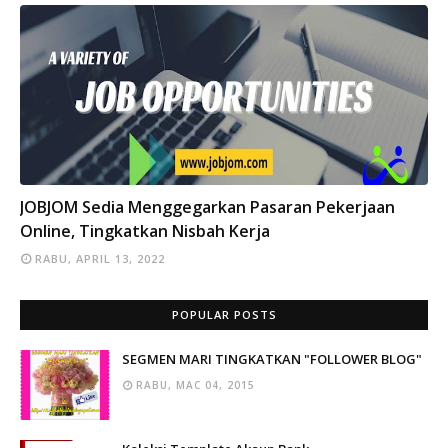
INFO
JOBJOM Sedia Menggegarkan Pasaran Pekerjaan
Online, Tingkatkan Nisbah Kerja
RABU, APRIL 13, 2022
POPULAR POSTS
SEGMEN MARI TINGKATKAN "FOLLOWER BLOG"
RABU, MAC 04, 2015