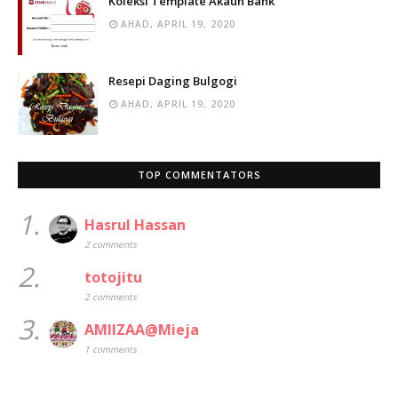
Koleksi Template Akaun Bank
AHAD, APRIL 19, 2020
Resepi Daging Bulgogi
AHAD, APRIL 19, 2020
TOP COMMENTATORS
1.
Hasrul Hassan
2 comments
2.
totojitu
2 comments
3.
AMIIZAA@Mieja
1 comments