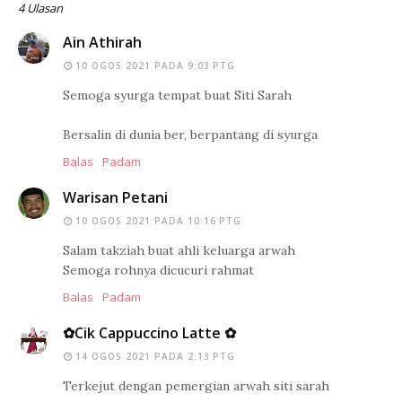
4 Ulasan
Ain Athirah
10 OGOS 2021 PADA 9:03 PTG
Semoga syurga tempat buat Siti Sarah
Bersalin di dunia ber, berpantang di syurga
Balas
Padam
Warisan Petani
10 OGOS 2021 PADA 10:16 PTG
Salam takziah buat ahli keluarga arwah
Semoga rohnya dicucuri rahmat
Balas
Padam
✿Cik Cappuccino Latte ✿
14 OGOS 2021 PADA 2:13 PTG
Terkejut dengan pemergian arwah siti sarah