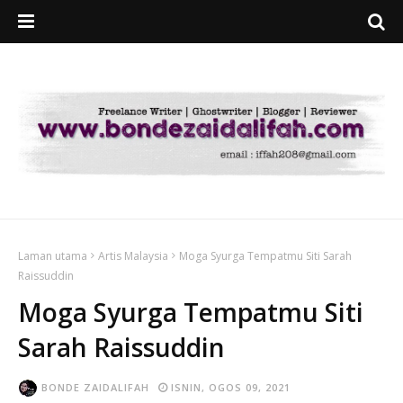
Laman utama
Artis Malaysia
Moga Syurga Tempatmu Siti Sarah
Raissuddin
Moga Syurga Tempatmu Siti
Sarah Raissuddin
BONDE ZAIDALIFAH
ISNIN, OGOS 09, 2021