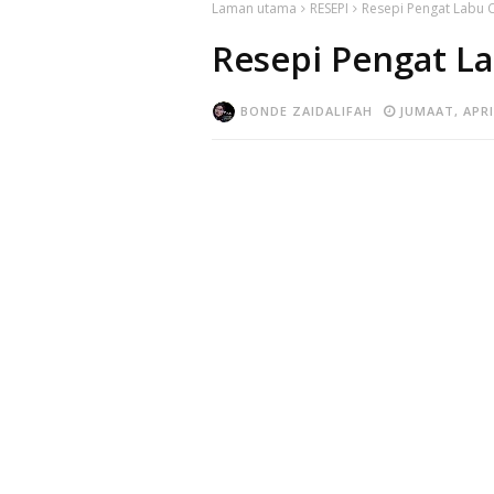
Laman utama
RESEPI
Resepi Pengat Labu C
Resepi Pengat La
BONDE ZAIDALIFAH
JUMAAT, APRI