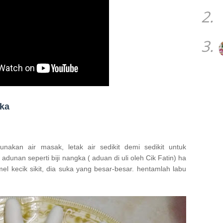
2.
3.
gka
akan air masak, letak air sedikit demi sedikit untuk
dunan seperti biji nangka ( aduan di uli oleh Cik Fatin) ha
l kecik sikit, dia suka yang besar-besar. hentamlah labu