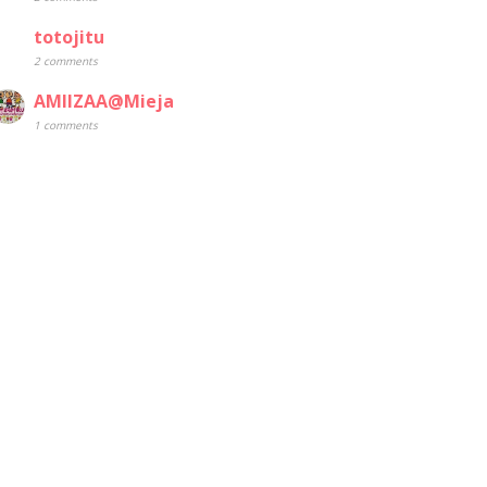
totojitu
2 comments
AMIIZAA@Mieja
1 comments