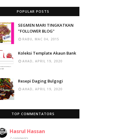
POPULAR POSTS
SEGMEN MARI TINGKATKAN
"FOLLOWER BLOG"
RABU, MAC 04, 2015
Koleksi Template Akaun Bank
AHAD, APRIL 19, 2020
Resepi Daging Bulgogi
AHAD, APRIL 19, 2020
TOP COMMENTATORS
Hasrul Hassan
2 comments