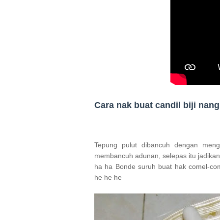
Cara nak buat candil biji nan
Tepung pulut dibancuh dengan mengun
membancuh adunan, selepas itu jadikan a
ha ha Bonde suruh buat hak comel-come
he he he