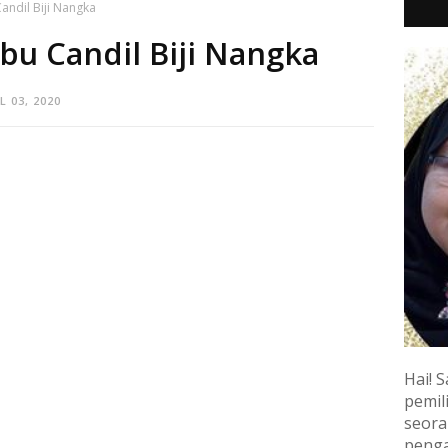
andil Biji Nangka
bu Candil Biji Nangka
L 03, 2020
Hai! S
pemili
seora
penga