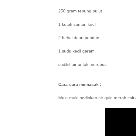
250 gram tepung pulut
1 kotak santan kecil
2 hehai daun pandan
1 sudu kecil garam
sedikit air untuk merebus
Cara-cara memasak :
Mula-mula sediakan air gula merah cair