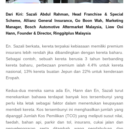
Dari Kiri: Sazali Abdul Rahman, Head Franchise & Special
Scheme, Allianz General Insurance, Go Boon Wah, Marketing
Manager, Bosch Automotive Aftermarket Malaysia, Liew Ooi
Hann, Founder & Director, Ringgitplus Malaysia
En. Sazali berkata, kereta terpakai kebiasaan memiliki premium
insurans lebih rendah jika dibandingkan dengan kereta baharu.
Sebagai contoh, sebuah kereta berusia 3 tahun berbanding
kereta baharu, perbezaan premium ialah 4.4% untuk kereta
nasional, 13% kereta buatan Jepun dan 22% untuk kenderaan
Eropah.
Kedua-dua mereka sama ada En, Hann dan En, Sazali turut
menekankan bahawa terdapat banyak kos tersembunyi yang
perlu kita letak sebagai faktor dalam menentukan keupayaan
membeli kereta. Kos tersembunyi ini menghasilkan jumlah yang
dipanggil Jumlah Kos Pemilikan (TCO) yang meliputi susut nilai,
faedah, bahan api, parkir dan tol, insurans, cukai jalan dan
penyelenggaran serta ditambah wang pendahuluan dan