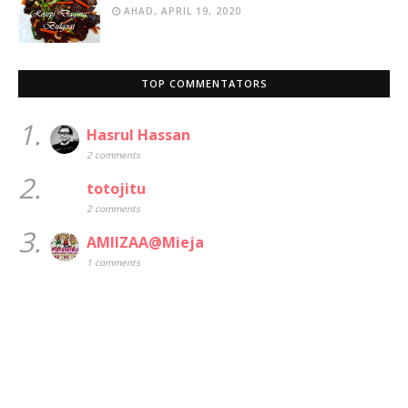
AHAD, APRIL 19, 2020
TOP COMMENTATORS
1.
Hasrul Hassan
2 comments
2.
totojitu
2 comments
3.
AMIIZAA@Mieja
1 comments