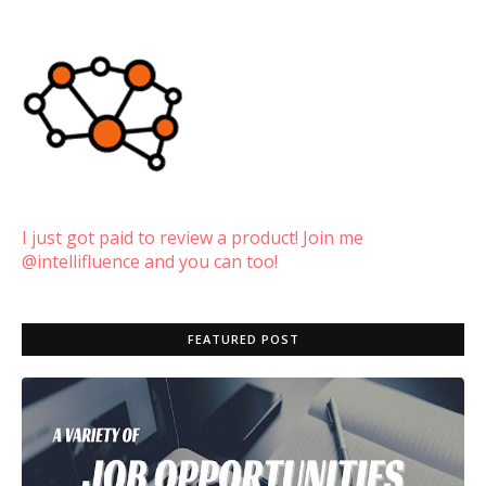
I just got paid to review a product! Join me
@intellifluence and you can too!
FEATURED POST