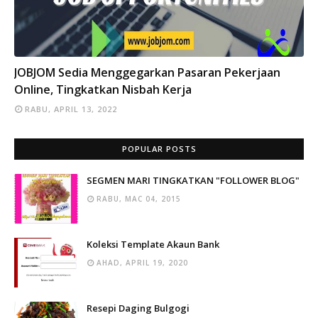
INFO
JOBJOM Sedia Menggegarkan Pasaran Pekerjaan
Online, Tingkatkan Nisbah Kerja
RABU, APRIL 13, 2022
POPULAR POSTS
SEGMEN MARI TINGKATKAN "FOLLOWER BLOG"
RABU, MAC 04, 2015
Koleksi Template Akaun Bank
AHAD, APRIL 19, 2020
Resepi Daging Bulgogi