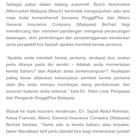
Sebagai pakar dalam bidang automotif, Bosch Automotive
Aftermarket Malaysia (Bosch) bertindak menganjurkan satu sesi
meja bulat komprehensif bersama RinggitPlus dan
Allianz
General Insurance Company (Malaysia) Berhad bagi
membincang dan memberi pandangan mengenai perancangan
kewangan, skim perlindungan dan penyelenggaraan kenderaan
serta perspektif kos faedah apabila membeli kereta pertama.
“Apabila anda membeli kereta pertama, terdapat dua soalan
perlu ditanya pada diri sendiri – Adakah anda memerlukan
kereta baharu? dan Adakah anda berkemampuan?. Kesilapan
paling besar dilakukan kebanyakan pembeli kereta pertama
ialah jika anda mampu membayar wang pendahuluan dan
ansuran bulanan anda selamat,” kata En. Hann Liew, Pengasas
dan Pengarah RinggitPlus Malaysia.
Masuk ke topik insurans kenderaan, En. Sazali Abdul Rahman,
Ketua Francais, Allianz General Insurance Company (Malaysia)
Berhad berkata, “Sama ada ia kereta baharu atau
terpakai,
faktor liberalisasi tarif perlu diambil kira bagi menentukan jumlah