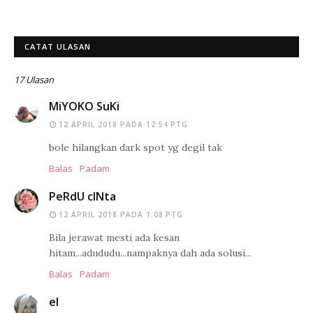
CATAT ULASAN
17 Ulasan
MiYOKO SuKi
12 APRIL 2018 PADA 12:54 PTG
bole hilangkan dark spot yg degil tak
Balas
Padam
PeRdU cINta
12 APRIL 2018 PADA 1:08 PTG
Bila jerawat mesti ada kesan
hitam...adududu...nampaknya dah ada solusi...
Balas
Padam
el