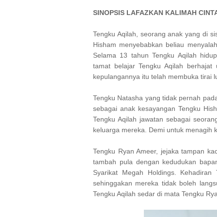
SINOPSIS LAFAZKAN KALIMAH CIN
Tengku Aqilah, seorang anak yang di s
Hisham menyebabkan beliau menyalahk
Selama 13 tahun Tengku Aqilah hidup
tamat belajar Tengku Aqilah berhaja
kepulangannya itu telah membuka tirai 
Tengku Natasha yang tidak pernah pad
sebagai anak kesayangan Tengku His
Tengku Aqilah jawatan sebagai seoran
keluarga mereka. Demi untuk menagih k
Tengku Ryan Ameer, jejaka tampan kac
tambah pula dengan kedudukan bapan
Syarikat Megah Holdings. Kehadiran T
sehinggakan mereka tidak boleh lang
Tengku Aqilah sedar di mata Tengku Ry