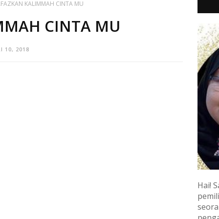
AFAZKAN KALIMMAH CINTA MU
MMAH CINTA MU
I 10, 2018
Hai! S
pemili
seora
penga