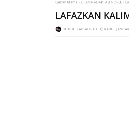
Laman utama
DRAMA ADAPTASI NOVEL
L
LAFAZKAN KALI
BONDE ZAIDALIFAH
RABU, JANUAR