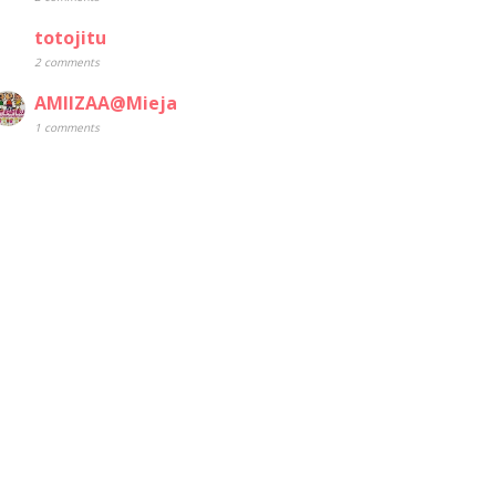
totojitu
2 comments
AMIIZAA@Mieja
1 comments