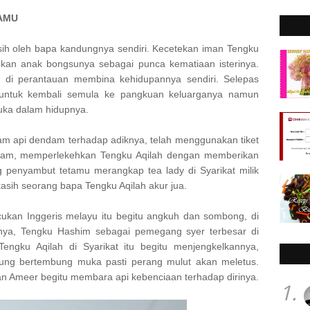
TAMU
isih oleh bapa kandungnya sendiri. Kecetekan iman Tengku
an anak bongsunya sebagai punca kematiaan isterinya.
 di perantauan membina kehidupannya sendiri. Selepas
t untuk kembali semula ke pangkuan keluarganya namun
luka dalam hidupnya.
am api dendam terhadap adiknya, telah menggunakan tiket
ham, memperlekehkan Tengku Aqilah dengan memberikan
g penyambut tetamu merangkap tea lady di Syarikat milik
asih seorang bapa Tengku Aqilah akur jua.
ukan Inggeris melayu itu begitu angkuh dan sombong, di
ya, Tengku Hashim sebagai pemegang syer terbesar di
engku Aqilah di Syarikat itu begitu menjengkelkannya,
sung bertembung muka pasti perang mulut akan meletus.
an Ameer begitu membara api kebenciaan terhadap dirinya.
1.