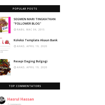
POPULAR POSTS
SEGMEN MARI TINGKATKAN
"FOLLOWER BLOG"
RABU, MAC 04, 2015
Koleksi Template Akaun Bank
AHAD, APRIL 19, 2020
Resepi Daging Bulgogi
AHAD, APRIL 19, 2020
TOP COMMENTATORS
Hasrul Hassan
2 comments