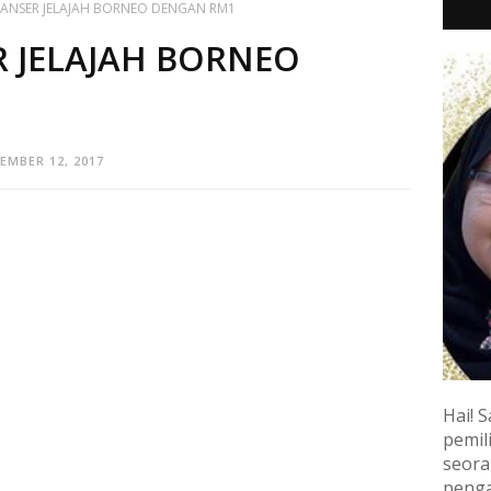
KANSER JELAJAH BORNEO DENGAN RM1
 JELAJAH BORNEO
EMBER 12, 2017
Hai! S
pemili
seora
penga