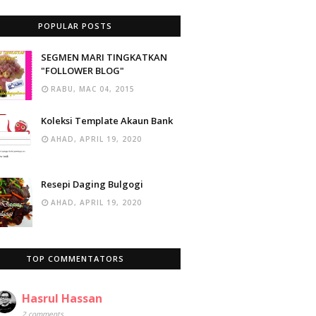
POPULAR POSTS
SEGMEN MARI TINGKATKAN
"FOLLOWER BLOG"
RABU, MAC 04, 2015
Koleksi Template Akaun Bank
AHAD, APRIL 19, 2020
Resepi Daging Bulgogi
AHAD, APRIL 19, 2020
TOP COMMENTATORS
Hasrul Hassan
2 comments