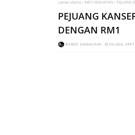
Laman utama
INFO KESIHATAN
PEJUANG 
PEJUANG KANSER
DENGAN RM1
BONDE ZAIDALIFAH
SELASA, SEPT