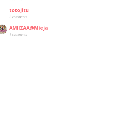
totojitu
2 comments
AMIIZAA@Mieja
1 comments