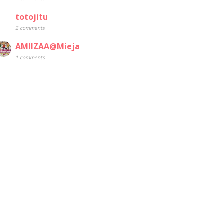
totojitu
2 comments
AMIIZAA@Mieja
1 comments