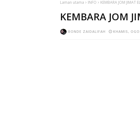
Laman utama
INFO
KEMBARA JOM JIMAT E
KEMBARA JOM JI
BONDE ZAIDALIFAH
KHAMIS, OGOS