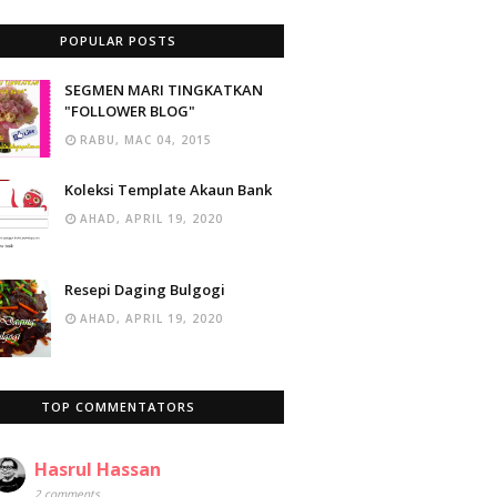
POPULAR POSTS
SEGMEN MARI TINGKATKAN
"FOLLOWER BLOG"
RABU, MAC 04, 2015
Koleksi Template Akaun Bank
AHAD, APRIL 19, 2020
Resepi Daging Bulgogi
AHAD, APRIL 19, 2020
TOP COMMENTATORS
Hasrul Hassan
2 comments