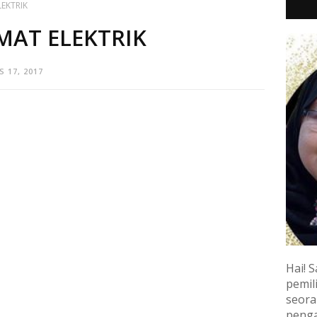
LEKTRIK
MAT ELEKTRIK
 17, 2017
Hai! S
pemili
seora
penga