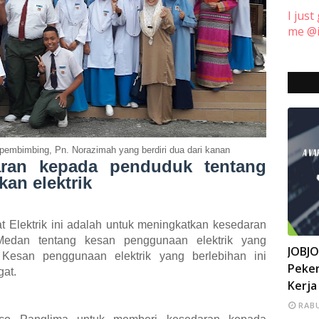
I just
me @i
embimbing, Pn. Norazimah yang berdiri dua dari kanan
aran kepada penduduk tentang
an elektrik
 Elektrik ini adalah untuk meningkatkan kesedaran
edan tentang kesan penggunaan elektrik yang
INFO
JOBJ
 Kesan penggunaan elektrik yang berlebihan ini
Peker
gat.
Kerja
RABU