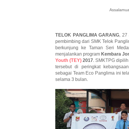
Assalamua
TELOK PANGLIMA GARANG
, 27
pembimbing dari SMK Telok Pangli
berkunjung ke Taman Seri Medan
menjalankan program
Kembara Jom
Youth
(TEY)
2017
.
SMKTPG dipilih 
tersebut di peringkat kebangsa
sebagai Team Eco Panglima ini tel
selama 3 bulan.