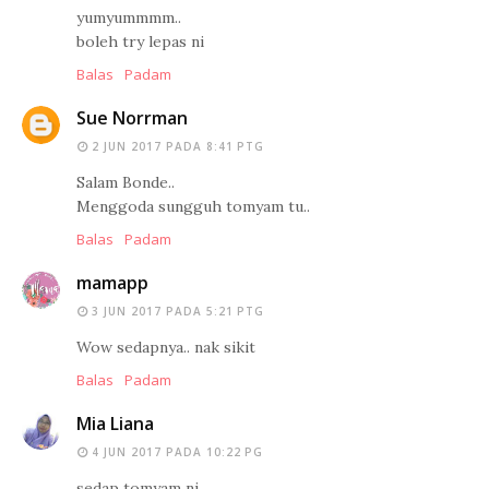
yumyummmm..
boleh try lepas ni
Balas
Padam
Sue Norrman
2 JUN 2017 PADA 8:41 PTG
Salam Bonde..
Menggoda sungguh tomyam tu..
Balas
Padam
mamapp
3 JUN 2017 PADA 5:21 PTG
Wow sedapnya.. nak sikit
Balas
Padam
Mia Liana
4 JUN 2017 PADA 10:22 PG
sedap tomyam ni...