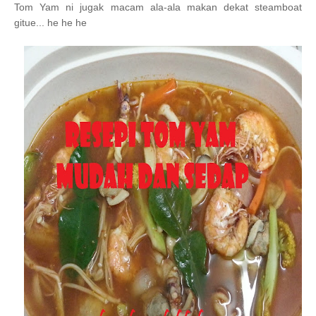
Tom Yam ni jugak macam ala-ala makan dekat steamboat
gitue... he he he