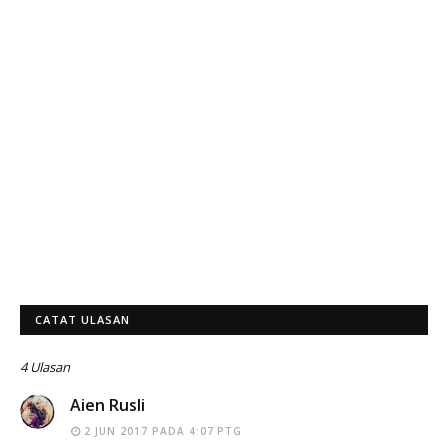
CATAT ULASAN
4 Ulasan
Aien Rusli
2 JUN 2017 PADA 4:07 PTG