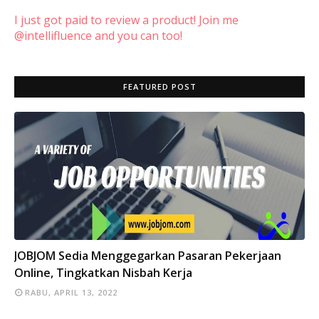
I just got paid to review a product! Join me
@intellifluence and you can too!
FEATURED POST
INFO
JOBJOM Sedia Menggegarkan Pasaran Pekerjaan
Online, Tingkatkan Nisbah Kerja
RABU, APRIL 13, 2022