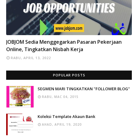
INFO
JOBJOM Sedia Menggegarkan Pasaran Pekerjaan
Online, Tingkatkan Nisbah Kerja
RABU, APRIL 13, 2022
POPULAR POSTS
SEGMEN MARI TINGKATKAN "FOLLOWER BLOG"
RABU, MAC 04, 2015
Koleksi Template Akaun Bank
AHAD, APRIL 19, 2020