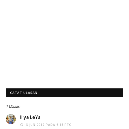
CATAT ULASAN
1 Ulasan
Illya LeYa
13 JUN 2017 PADA 6:15 PTG