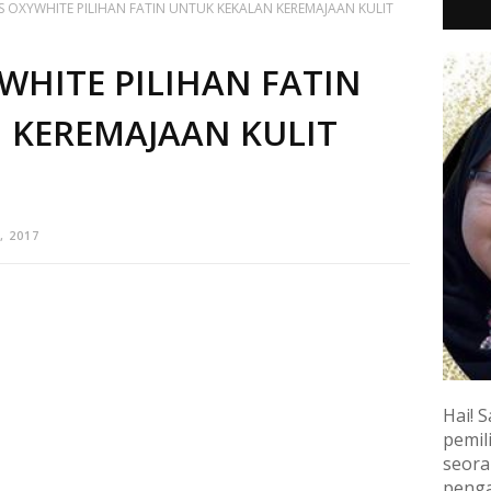
IS OXYWHITE PILIHAN FATIN UNTUK KEKALAN KEREMAJAAN KULIT
YWHITE PILIHAN FATIN
 KEREMAJAAN KULIT
, 2017
Hai! S
pemili
seora
penga