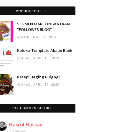
POPULAR POSTS
SEGMEN MARI TINGKATKAN
"FOLLOWER BLOG"
RABU, MAC 04, 2015
Koleksi Template Akaun Bank
AHAD, APRIL 19, 2020
Resepi Daging Bulgogi
AHAD, APRIL 19, 2020
TOP COMMENTATORS
Hasrul Hassan
2 comments