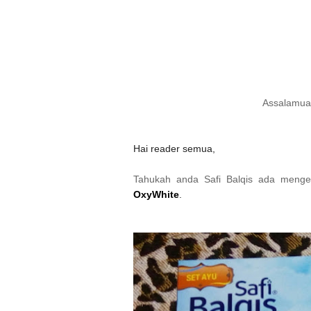
Assalamual
Hai reader semua,
Tahukah anda Safi Balqis ada mengel
OxyWhite
.