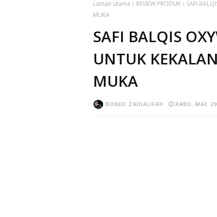
Laman utama
REVIEW PRODUK
SAFI BALQ
MUKA
SAFI BALQIS OX
UNTUK KEKALAN
MUKA
BONDE ZAIDALIFAH
RABU, MAC 29