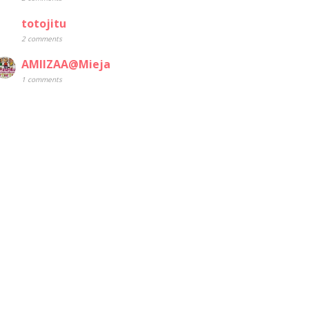
totojitu
2 comments
AMIIZAA@Mieja
1 comments