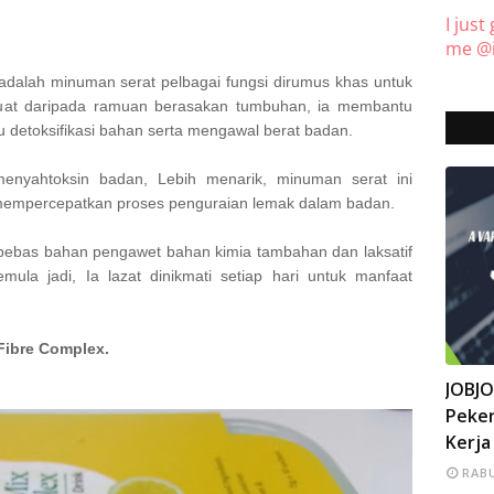
I just
me @i
adalah minuman serat pelbagai fungsi dirumus khas untuk
uat daripada ramuan berasakan tumbuhan, ia membantu
detoksifikasi bahan serta mengawal berat badan.
enyahtoksin badan, Lebih menarik, minuman serat ini
 mempercepatkan proses penguraian lemak dalam badan.
ebas bahan pengawet bahan kimia tambahan dan laksatif
ula jadi, Ia lazat dinikmati setiap hari untuk manfaat
Fibre Complex.
INFO
JOBJ
Peker
Kerja
RABU