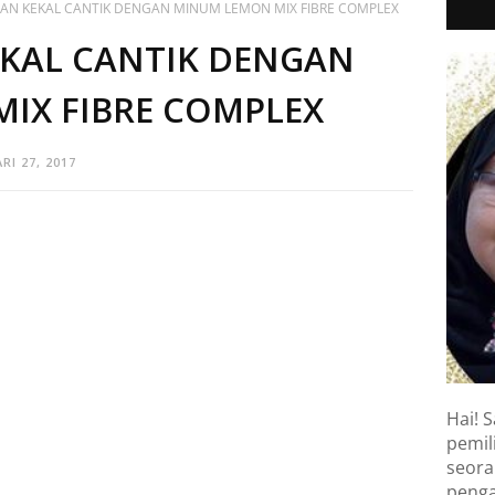
IHAN KEKAL CANTIK DENGAN MINUM LEMON MIX FIBRE COMPLEX
EKAL CANTIK DENGAN
IX FIBRE COMPLEX
RI 27, 2017
Hai! S
pemili
seora
penga