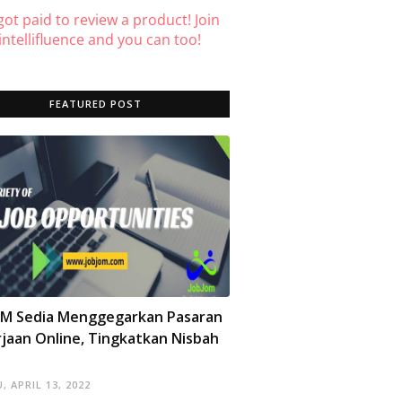
 got paid to review a product! Join
ntellifluence and you can too!
FEATURED POST
OM Sedia Menggegarkan Pasaran
jaan Online, Tingkatkan Nisbah
, APRIL 13, 2022