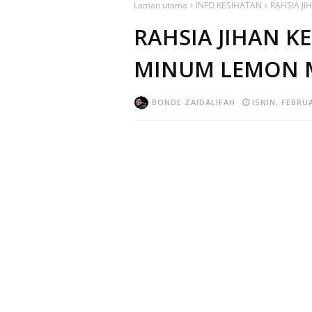
Laman utama
INFO KESIHATAN
RAHSIA J
RAHSIA JIHAN K
MINUM LEMON M
BONDE ZAIDALIFAH
ISNIN, FEBRUA