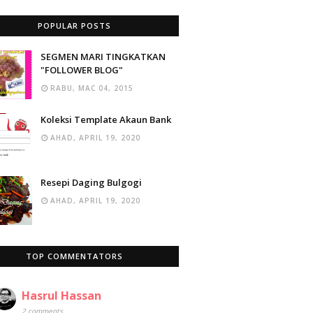
POPULAR POSTS
SEGMEN MARI TINGKATKAN
"FOLLOWER BLOG"
RABU, MAC 04, 2015
Koleksi Template Akaun Bank
AHAD, APRIL 19, 2020
Resepi Daging Bulgogi
AHAD, APRIL 19, 2020
TOP COMMENTATORS
Hasrul Hassan
2 comments