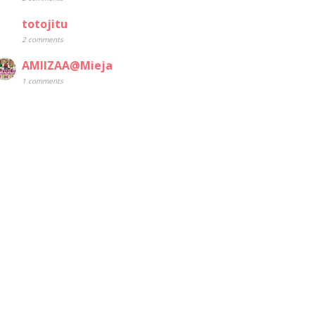
totojitu
2 comments
AMIIZAA@Mieja
1 comments