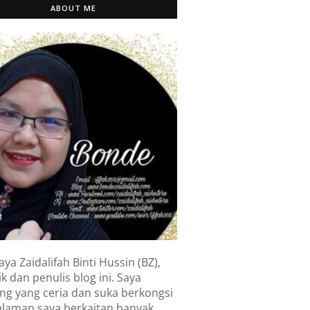
ABOUT ME
aya Zaidalifah Binti Hussin (BZ),
k dan penulis blog ini. Saya
ng yang ceria dan suka berkongsi
laman saya berkaitan banyak