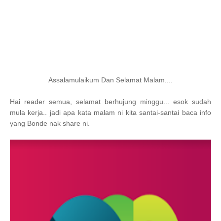
Assalamulaikum Dan Selamat Malam....
Hai reader semua, selamat berhujung minggu... esok sudah
mula kerja.. jadi apa kata malam ni kita santai-santai baca info
yang Bonde nak share ni.