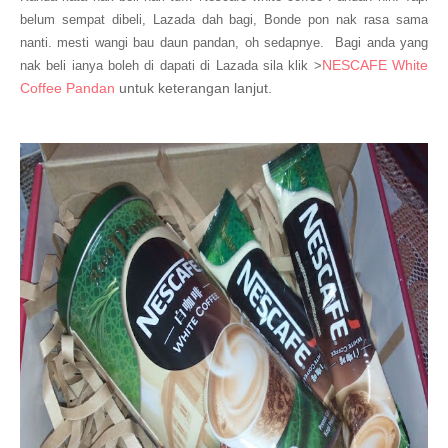
belum sempat dibeli, Lazada dah bagi, Bonde pon nak rasa sama
nanti. mesti wangi bau daun pandan, oh sedapnye. Bagi anda yang
NESCAFE White
nak beli ianya boleh di dapati di Lazada sila klik >
Coffee Pandan
untuk keterangan lanjut.