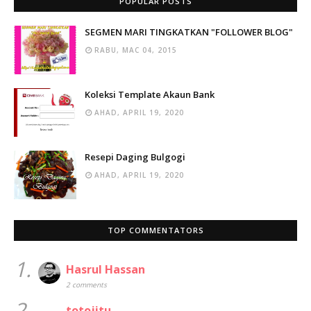
POPULAR POSTS
SEGMEN MARI TINGKATKAN "FOLLOWER BLOG"
RABU, MAC 04, 2015
Koleksi Template Akaun Bank
AHAD, APRIL 19, 2020
Resepi Daging Bulgogi
AHAD, APRIL 19, 2020
TOP COMMENTATORS
1.
Hasrul Hassan
2 comments
2.
totojitu