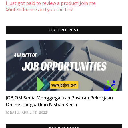
I just got paid to review a product! Join me
@intellifluence and you can too!
FEATURED POST
INFO
JOBJOM Sedia Menggegarkan Pasaran Pekerjaan
Online, Tingkatkan Nisbah Kerja
RABU, APRIL 13, 2022