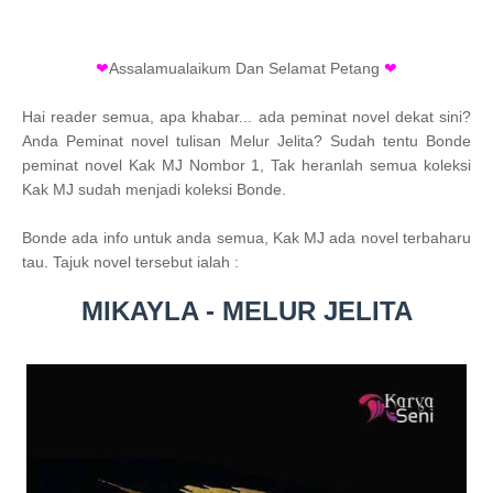
❤
Assalamualaikum Dan Selamat Petang
❤
Hai reader semua, apa khabar... ada peminat novel dekat sini?
Anda Peminat novel tulisan Melur Jelita? Sudah tentu Bonde
peminat novel Kak MJ Nombor 1, Tak heranlah semua koleksi
Kak MJ sudah menjadi koleksi Bonde.
Bonde ada info untuk anda semua, Kak MJ ada novel terbaharu
tau. Tajuk novel tersebut ialah :
MIKAYLA - MELUR JELITA