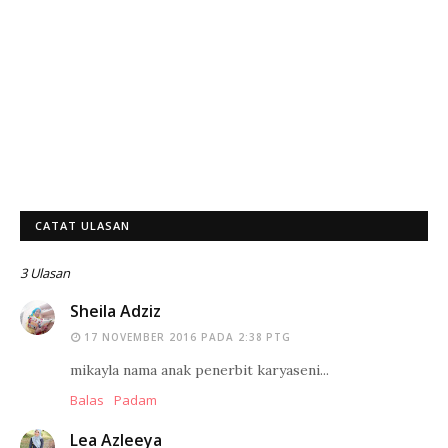
CATAT ULASAN
3 Ulasan
Sheila Adziz
17 NOVEMBER 2016 PADA 2:38 PTG
mikayla nama anak penerbit karyaseni...
Balas
Padam
Lea Azleeya